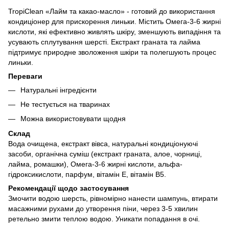
TropiClean «Лайм та какао-масло» - готовий до використання
кондиціонер для прискорення линьки. Містить Омега-3-6 жирні
кислоти, які ефективно живлять шкіру, зменшують випадіння та
усувають сплутування шерсті. Екстракт граната та лайма
підтримує природне зволоження шкіри та полегшують процес
линьки.
Переваги
Натуральні інгредієнти
Не тестується на тваринах
Можна використовувати щодня
Склад
Вода очищена, екстракт вівса, натуральні кондиціонуючі
засоби, органічна суміш (екстракт граната, алое, чорниці,
лайма, ромашки), Омега-3-6 жирні кислоти, альфа-
гідроксикислоти, парфум, вітамін Е, вітамін В5.
Рекомендації щодо застосування
Змочити водою шерсть, рівномірно нанести шампунь, втирати
масажними рухами до утворення піни, через 3-5 хвилин
ретельно змити теплою водою. Уникати попадання в очі.