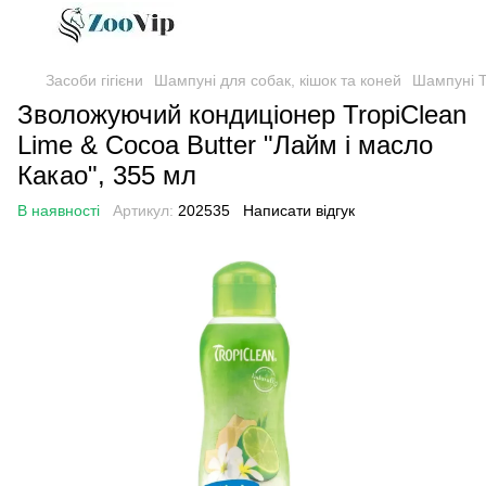
Засоби гігієни
Шампуні для собак, кішок та коней
Шампуні T
Зволожуючий кондиціонер TropiClean
Lime & Cocoa Butter "Лайм і масло
Какао", 355 мл
В наявності
Артикул:
202535
Написати відгук