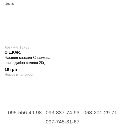
Артикул: 18733
O.L.KAR.
Насіння квасолі Спаржева
присадибна зелена 20г,
FAZENDA, O. L. KAR
19 грн
Немає в наявності
095-556-49-98
093-837-74-93
068-201-29-71
097-745-31-67