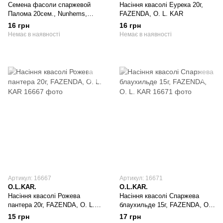
Семена фасоли спаржевой
Насіння квасолі Еурека 20г,
Палома 20сем., Nunhems,
FAZENDA, O. L. KAR
Голландия
16 грн
16 грн
Немає в наявності
Немає в наявності
Артикул: 16667
Артикул: 16671
O.L.KAR.
O.L.KAR.
Насіння квасолі Рожева
Насіння квасолі Спаржева
пантера 20г, FAZENDA, O. L.
блаухильде 15г, FAZENDA, O.
KAR
L. KAR
15 грн
17 грн