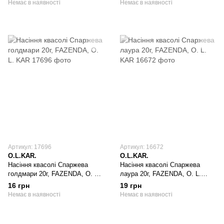
Немає в наявності
Немає в наявності
Артикул: 17696
Артикул: 16672
O.L.KAR.
O.L.KAR.
Насіння квасолі Спаржева
Насіння квасолі Спаржева
голдмари 20г, FAZENDA, O. L.
лаура 20г, FAZENDA, O. L.
KAR
KAR
16 грн
19 грн
Немає в наявності
Немає в наявності