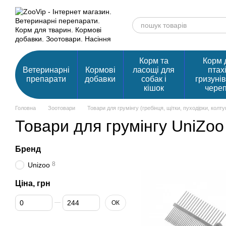
Перейти до основного контенту
Корм та
Корм 
Ветеринарні
Кормові
ласощі для
птахі
препарати
добавки
собак і
гризунів
кішок
чере
Головна
Зоотовари
Товари для грумінгу (гребінця, щітки, пуходірки, колту
Товари для грумінгу UniZoo
Бренд
8
Unizoo
Ціна, грн
Від Ціна, грн
До Ціна, грн
ОК