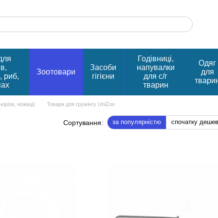
для
Годівниці,
Одяг
в,
Засоби
напувалки
Зоотовари
для
, риб,
гігієни
для с/г
твари
пах
тварин
норізи, ножиці)
Товари для грумінгу UniZoo
за популярністю
спочатку деше
Сортування: