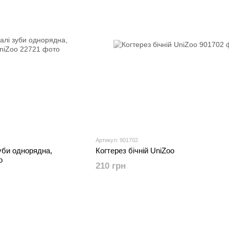
Артикул: 901702
зуби однорядна,
Когтерез бічній UniZoo
o
210 грн