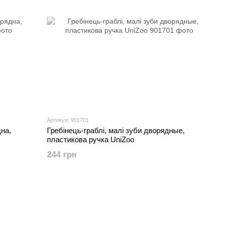
Артикул: 901701
дна,
Гребінець-граблі, малі зуби дворядные,
пластикова ручка UniZoo
244 грн