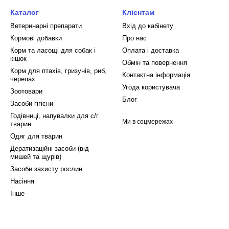
Каталог
Клієнтам
Ветеринарні препарати
Вхід до кабінету
Кормові добавки
Про нас
Корм та ласощі для собак і
Оплата і доставка
кішок
Обмін та повернення
Корм для птахів, гризунів, риб,
Контактна інформація
черепах
Угода користувача
Зоотовари
Блог
Засоби гігієни
Годівниці, напувалки для с/г
Ми в соцмережах
тварин
Одяг для тварин
Дератизаційні засоби (від
мишей та щурів)
Засоби захисту рослин
Насіння
Інше