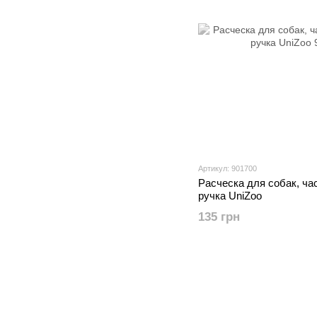
Артикул: 901700
Расческа для собак, ча
ручка UniZoo
135 грн