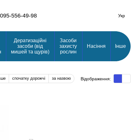
095-556-49-98
Укр
Дератизаційні
Засоби
засоби (від
захисту
Насіння
Інше
н
мишей та щурів)
рослин
вше
спочатку дорожчі
за назвою
Відображення: