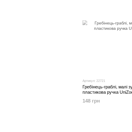
Артикул: 22721
Гребінець-граблі, малі 
пластикова ручка UniZo
148 грн