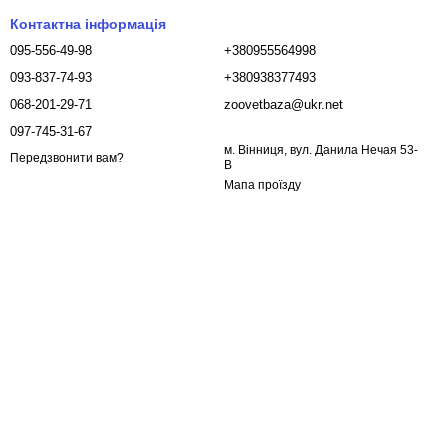
Контактна інформація
095-556-49-98
+380955564998
093-837-74-93
+380938377493
068-201-29-71
zoovetbaza@ukr.net
097-745-31-67
м. Вінниця, вул. Данила Нечая 53-
Передзвонити вам?
В
Мапа проїзду