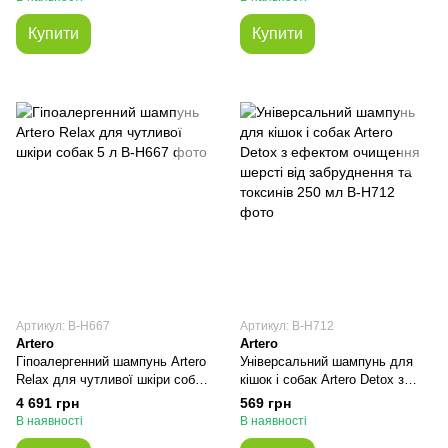
Купити
Купити
Артикул: В-H667
Артикул: В-H712
Artero
Artero
Гіпоалергенний шампунь Artero
Універсальний шампунь для
Relax для чутливої шкіри собак
кішок і собак Artero Detox з
5 л
ефектом очищення шерсті від
4 691 грн
569 грн
забруднення та токсинів 250
В наявності
В наявності
мл