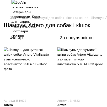
Засоби гігієни
Шампуні для собак, кішок та коней
Шампуні Ar
Шампуні Artero для собак і кішок
Фільтр
За популярністю
Артикул: В-H622
Артикул: В-H623
Artero
Artero