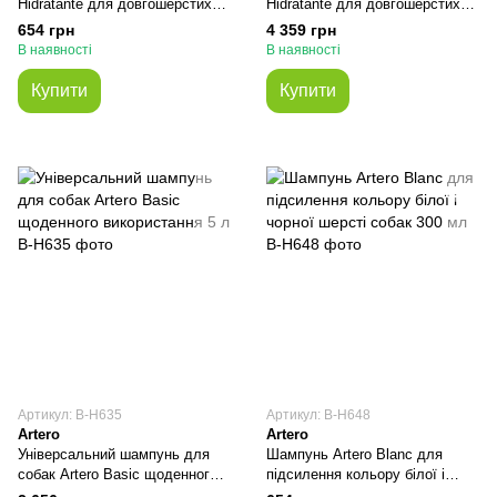
Hidratante для довгошерстих
Hidratante для довгошерстих
собак 250 мл
собак 5 л
654 грн
4 359 грн
В наявності
В наявності
Купити
Купити
Артикул: В-H635
Артикул: В-H648
Artero
Artero
Універсальний шампунь для
Шампунь Artero Blanc для
собак Artero Basic щоденного
підсилення кольору білої і
використання 5 л
чорної шерсті собак 300 мл