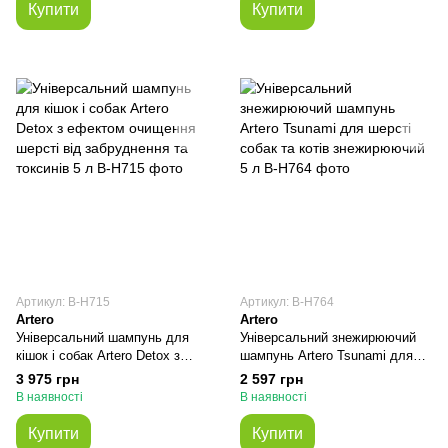
Купити
Купити
Артикул: В-H715
Артикул: В-H764
Artero
Artero
Універсальний шампунь для
Універсальний знежирюючий
кішок і собак Artero Detox з
шампунь Artero Tsunami для
ефектом очищення шерсті від
шерсті собак та котів
3 975 грн
2 597 грн
забруднення та токсинів 5 л
знежирюючий 5 л
В наявності
В наявності
Купити
Купити