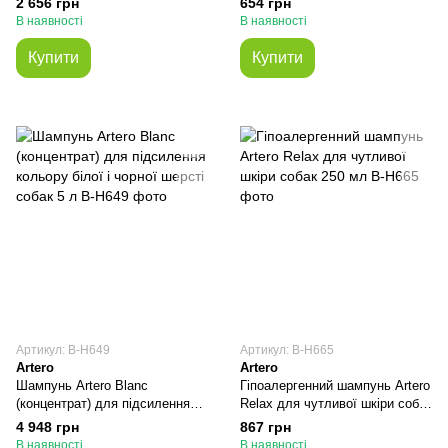
2 656 грн
654 грн
В наявності
В наявності
Купити
Купити
Артикул: В-H649
Артикул: В-H665
Artero
Artero
Шампунь Artero Blanc
Гіпоалергенний шампунь Artero
(концентрат) для підсилення
Relax для чутливої шкіри собак
кольору білої і чорної шерсті
250 мл
4 948 грн
867 грн
собак 5 л
В наявності
В наявності