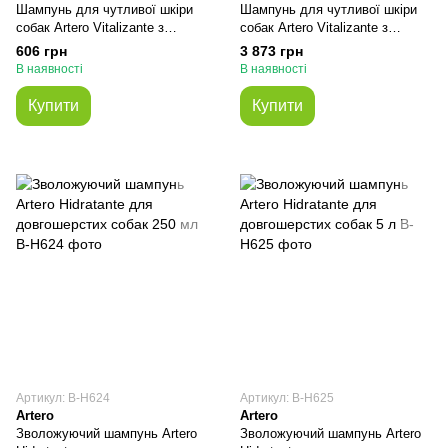
Шампунь для чутливої шкіри
Шампунь для чутливої шкіри
собак Artero Vitalizante з
собак Artero Vitalizante з
антисептичною властивістю
антисептичною властивістю 5
606 грн
3 873 грн
250 мл
л
В наявності
В наявності
Купити
Купити
Артикул: В-H624
Артикул: В-H625
Artero
Artero
Зволожуючий шампунь Artero
Зволожуючий шампунь Artero