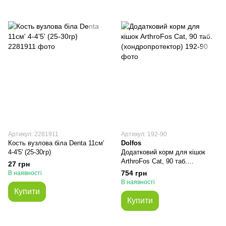
Артикул: 2281911
Артикул: 192-90
Кость вузлова біла Denta 11см'
Dolfos
4-4'5' (25-30гр)
Додатковий корм для кішок
ArthroFos Cat, 90 таб.
27 грн
(хондропротектор)
754 грн
В наявності
В наявності
Купити
Купити