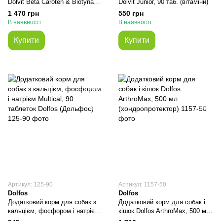
Dolvit Beta Caroten & Biotyna
Dolvit Junior, 90 таб. (вітаміни)
Forte, 520 таб.
1 470 грн
550 грн
В наявності
В наявності
Купити
Купити
Артикул: 125-90
Артикул: 1157-50
Dolfos
Dolfos
Додатковий корм для собак з
Додатковий корм для собак і
кальцієм, фосфором і натрієм
кішок Dolfos ArthroMax, 500 мл
Multical, 90 таблеток Dolfos
(хондропротектор)