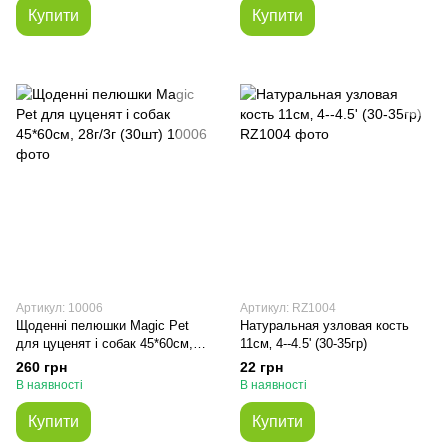
Купити
Купити
Артикул: 10006
Артикул: RZ1004
Щоденні пелюшки Magic Pet
Натуральная узловая кость
для цуценят і собак 45*60см,
11см‚ 4--4.5' (30-35гр)
28г/3г (30шт)
260 грн
22 грн
В наявності
В наявності
Купити
Купити