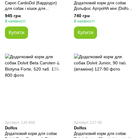
Сироп CardioDol (Кардіоділ)
Додатковий корм для собак
для собак і кішок для
Дольфос АртроHA міні (Dolfos
підтримки роботи серця для
ArthroHA mini) 40 таблеток
945 грн
740 грн
собак та котів, 250 мл Dolfos
(хондропротектор)
В наявності
В наявності
Купити
Купити
Артикул: 135-800
Артикул: 127-90
Dolfos
Dolfos
Додатковий корм для собак
Додатковий корм для собак