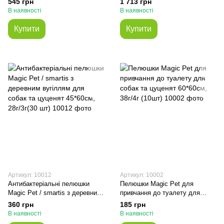
545 грн
1 713 грн
(Дольфос)
В наявності
В наявності
Купити
Купити
Артикул: 10012
Артикул: 10002
Антибактеріальні пелюшки
Пелюшки Magic Pet для
Magic Pet / smartis з деревним
привчання до туалету для
вугіллям для собак та цуценят
собак та цуценят 60*60см,
360 грн
185 грн
45*60см, 28г/3г(30 шт)
38г/4г (10шт)
В наявності
В наявності