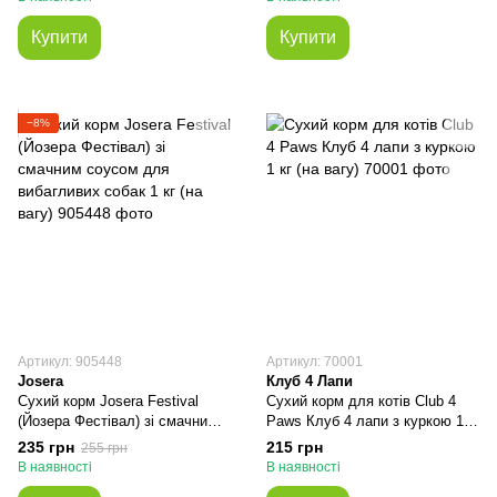
Купити
Купити
−8%
Артикул: 905448
Артикул: 70001
Josera
Клуб 4 Лапи
Сухий корм Josera Festival
Сухий корм для котів Club 4
(Йозера Фестівал) зі смачним
Paws Клуб 4 лапи з куркою 1
соусом для вибагливих собак
кг (на вагу)
235 грн
215 грн
255 грн
1 кг (на вагу)
В наявності
В наявності