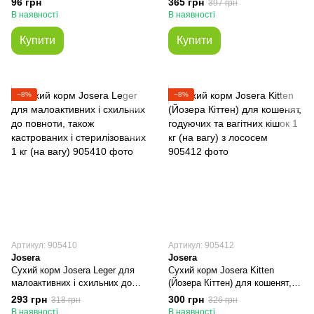
96 грн
365 грн
397 грн
вагу)
В наявності
В наявності
Купити
Купити
−8%
−8%
Артикул: 905410
Артикул: 905412
Josera
Josera
Сухий корм Josera Leger для
Сухий корм Josera Kitten
малоактивних і схильних до
(Йозера Кіттен) для кошенят,
повноти, також кастрованих і
годуючих та вагітних кішок 1 кг
293 грн
300 грн
318 грн
326 грн
стерилізованих 1 кг (на вагу)
(на вагу) з лососем
В наявності
В наявності