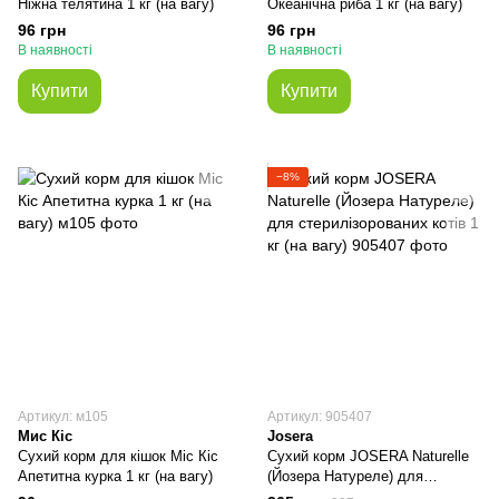
Ніжна телятина 1 кг (на вагу)
Океанічна риба 1 кг (на вагу)
96 грн
96 грн
В наявності
В наявності
Купити
Купити
−8%
Артикул: м105
Артикул: 905407
Мис Кіс
Josera
Сухий корм для кішок Міс Кіс
Сухий корм JOSERA Naturelle
Апетитна курка 1 кг (на вагу)
(Йозера Натуреле) для
стерилізорованих котів 1 кг (на