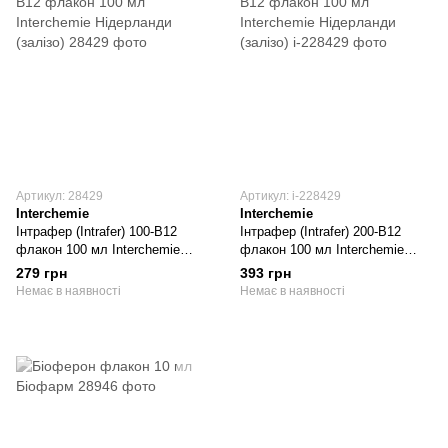
Артикул: 28429
Артикул: і-228429
Interchemie
Interchemie
Інтрафер (Intrafer) 100-B12
Інтрафер (Intrafer) 200-B12
флакон 100 мл Interchemie
флакон 100 мл Interchemie
Нідерланди (залізо)
Нідерланди (залізо)
279 грн
393 грн
Немає в наявності
Немає в наявності