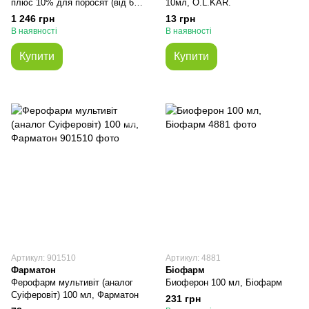
плюс 10% для поросят (від 60
10мл, O.L.KAR.
кг), 25 кг
1 246 грн
13 грн
В наявності
В наявності
Купити
Купити
Артикул: 901510
Артикул: 4881
Фарматон
Біофарм
Ферофарм мультивіт (аналог
Биоферон 100 мл, Біофарм
Суіферовіт) 100 мл, Фарматон
231 грн