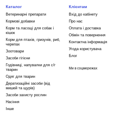
Каталог
Клієнтам
Ветеринарні препарати
Вхід до кабінету
Кормові добавки
Про нас
Корм та ласощі для собак і
Оплата і доставка
кішок
Обмін та повернення
Корм для птахів, гризунів, риб,
Контактна інформація
черепах
Угода користувача
Зоотовари
Блог
Засоби гігієни
Годівниці, напувалки для с/г
Ми в соцмережах
тварин
Одяг для тварин
Дератизаційні засоби (від
мишей та щурів)
Засоби захисту рослин
Насіння
Інше