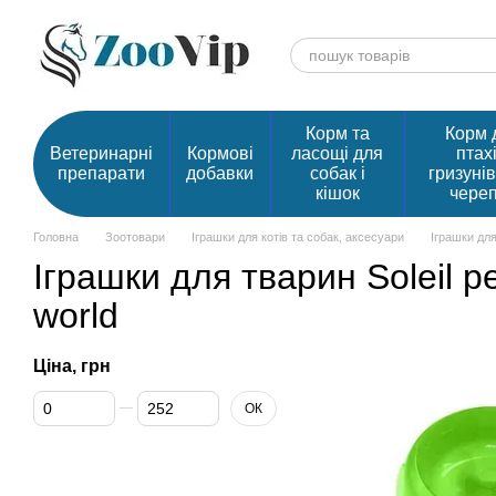
Перейти до основного контенту
Корм та
Корм 
Ветеринарні
Кормові
ласощі для
птахі
препарати
добавки
собак і
гризунів
кішок
чере
Головна
Зоотовари
Іграшки для котів та собак, аксесуари
Іграшки для 
Іграшки для тварин Soleil pe
world
Ціна, грн
Від Ціна, грн
До Ціна, грн
ОК