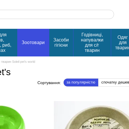
для
Годівниці,
Одяг
в,
Засоби
напувалки
Зоотовари
для
, риб,
гігієни
для с/г
твари
пах
тварин
тварин Soleil pet's world
t's
за популярністю
спочатку деше
Сортування: