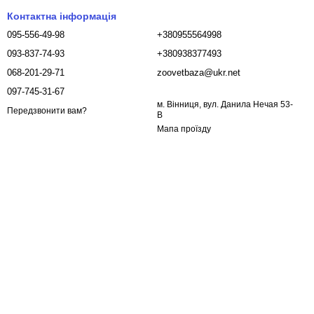
Контактна інформація
095-556-49-98
+380955564998
093-837-74-93
+380938377493
068-201-29-71
zoovetbaza@ukr.net
097-745-31-67
м. Вінниця, вул. Данила Нечая 53-
Передзвонити вам?
В
Мапа проїзду