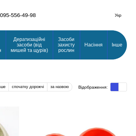
095-556-49-98
Укр
Дератизаційні
Засоби
засоби (від
захисту
Насіння
Інше
н
мишей та щурів)
рослин
вше
спочатку дорожчі
за назвою
Відображення: