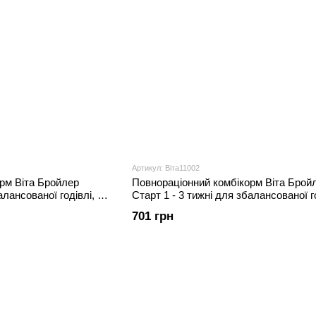
Артикул: Віта11002
рм Віта Бройлер
Повнораціонний комбікорм Віта Брой
алансованої годівлі, 10
Старт 1 - 3 тижні для збалансованої го
кг
701 грн