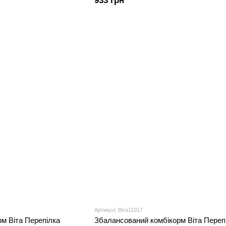
933 грн
Артикул: Віта11017
м Віта Перепілка
Збалансований комбікорм Віта Переп