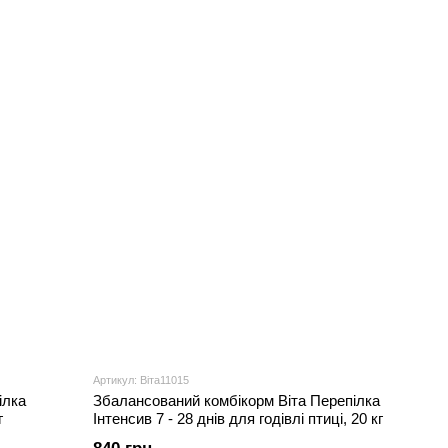
Артикул: Віта11015
ілка
Збалансований комбікорм Віта Перепілка
г
Інтенсив 7 - 28 днів для годівлі птиці, 20 кг