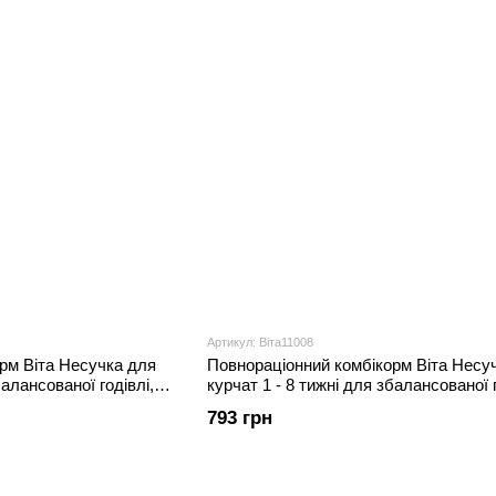
Артикул: Віта11008
рм Віта Несучка для
Повнораціонний комбікорм Віта Несу
балансованої годівлі,
курчат 1 - 8 тижні для збалансованої г
20 кг
793 грн