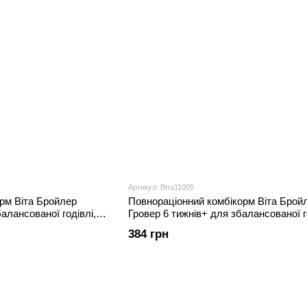
Артикул: Віта11005
рм Віта Бройлер
Повнораціонний комбікорм Віта Брой
балансованої годівлі,
Гровер 6 тижнів+ для збалансованої го
кг
384 грн