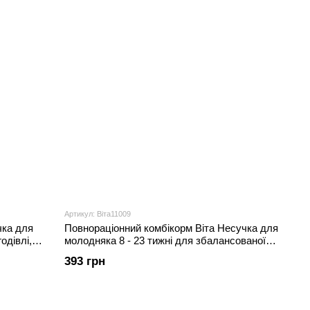
Артикул: Віта11009
чка для
Повнораціонний комбікорм Віта Несучка для
одівлі,
молодняка 8 - 23 тижні для збалансованої
годівлі, 10 кг
393 грн