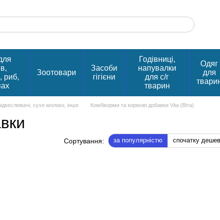
для
Годівниці,
Одяг
в,
Засоби
напувалки
Зоотовари
для
, риб,
гігієни
для с/г
твари
пах
тварин
підкеслювачі, сухе молоко, інше
Комбікорми та кормові добавки Vita (Віта)
авки
за популярністю
спочатку деше
Сортування: