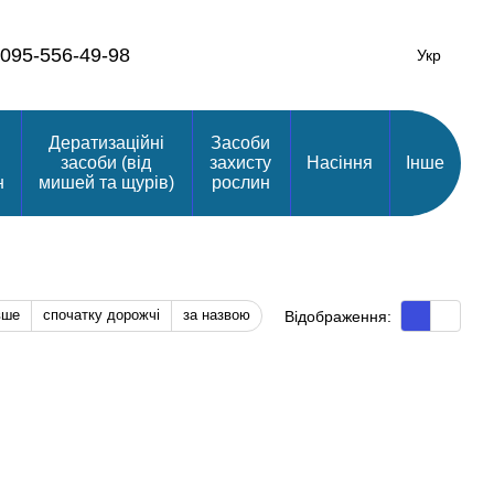
095-556-49-98
Укр
Дератизаційні
Засоби
засоби (від
захисту
Насіння
Інше
н
мишей та щурів)
рослин
вше
спочатку дорожчі
за назвою
Відображення: