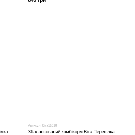
840 грн
Артикул: Віта11018
ілка
Збалансований комбікорм Віта Перепілка