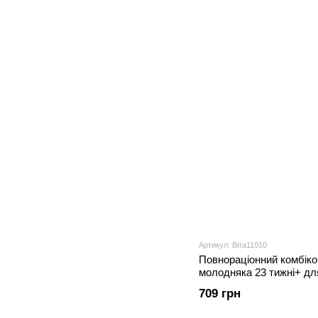
Артикул: Віта11010
Повнораціонний комбіко
молодняка 23 тижні+ дл
годівлі, 20 кг
709 грн