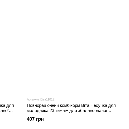
Артикул: Віта11012
чка для
Повнораціонний комбікорм Віта Несучка для
ваної
молодняка 23 тижні+ для збалансованої
годівлі, 10 кг
407 грн