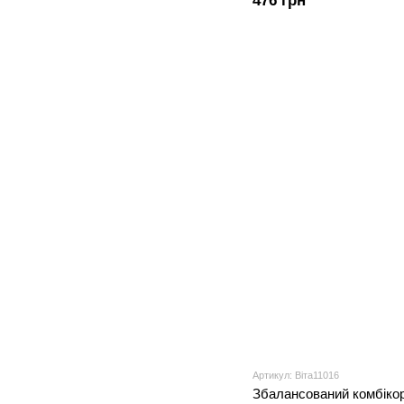
476 грн
Артикул: Віта11016
Збалансований комбікор