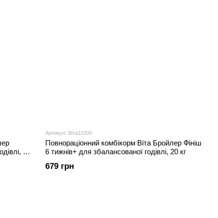
Артикул: Віта11006
лер
Повнораціонний комбікорм Віта Бройлер Фініш
дівлі, 10
6 тижнів+ для збалансованої годівлі, 20 кг
679 грн