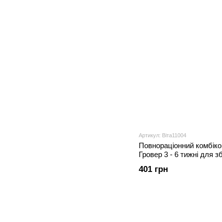
Артикул: Віта11004
Повнораціонний комбіко
Гровер 3 - 6 тижні для з
10 кг
401 грн