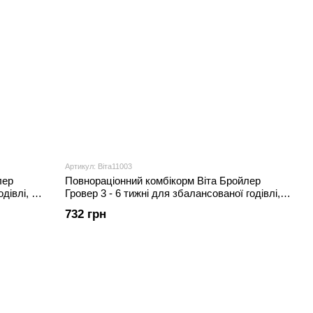
Артикул: Віта11003
лер
Повнораціонний комбікорм Віта Бройлер
дівлі, 20
Гровер 3 - 6 тижні для збалансованої годівлі,
20 кг
732 грн