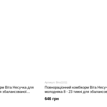
Артикул: Віта11011
рм Віта Несучка для
Повнораціонний комбікорм Віта Несу
я збалансованої
молодняка 8 - 23 тижні для збалансо
годівлі, 20 кг
646 грн