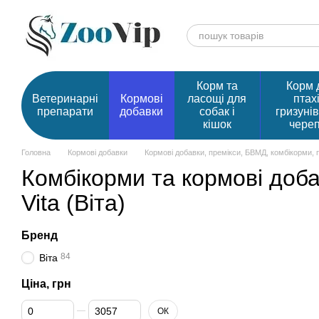
Перейти до основного контенту
Корм та
Корм 
Ветеринарні
Кормові
ласощі для
птахі
препарати
добавки
собак і
гризунів
кішок
чере
Головна
Кормові добавки
Кормові добавки, премікси, БВМД, комбікорми, 
Комбікорми та кормові доб
Vita (Віта)
Бренд
84
Віта
Ціна, грн
Від Ціна, грн
До Ціна, грн
ОК