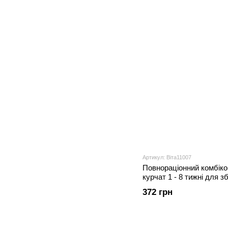
Артикул: Віта11007
Повнораціонний комбіко
курчат 1 - 8 тижні для з
10 кг
372 грн