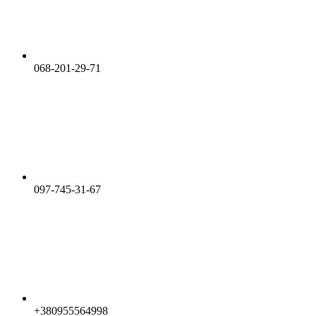
068-201-29-71
097-745-31-67
+380955564998