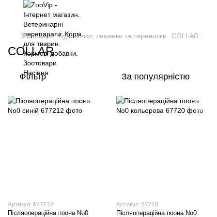
Зоотовари
Будиночки, лежанки та переноски
COLLAR
COLLAR
Фільтр
За популярністю
Артикул: 677212
Артикул: 67720
Післяопераційна поона No0
Післяопераційна поона No0