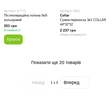
Артикул: 67770
Артикул: 9902
Післяопераційна попона No5
Collar
кольоровий
Сумка-переноска 3в1 COLLAR
44*32*32
201 грн
2 237 грн
В наявності
Немає в наявності
Купити
Показати ще 20 товарів
Назад
Вперед
1
з 3