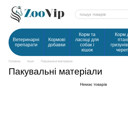
Перейти до основного контенту
Корм та
Корм 
Ветеринарні
Кормові
ласощі для
птахі
препарати
добавки
собак і
гризунів
кішок
чере
Головна
Інше
Пакувальні матеріали
Пакувальні матеріали
Немає товарів