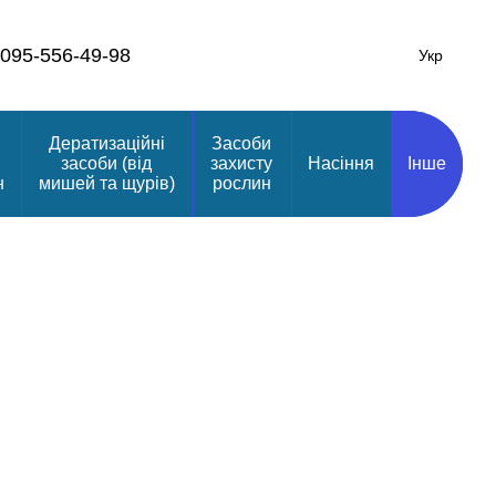
095-556-49-98
Укр
Дератизаційні
Засоби
засоби (від
захисту
Насіння
Інше
н
мишей та щурів)
рослин