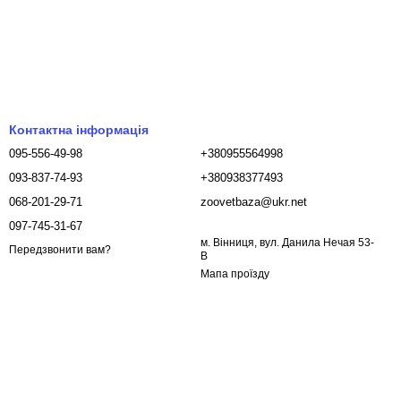
Контактна інформація
095-556-49-98
+380955564998
093-837-74-93
+380938377493
068-201-29-71
zoovetbaza@ukr.net
097-745-31-67
м. Вінниця, вул. Данила Нечая 53-
Передзвонити вам?
В
Мапа проїзду