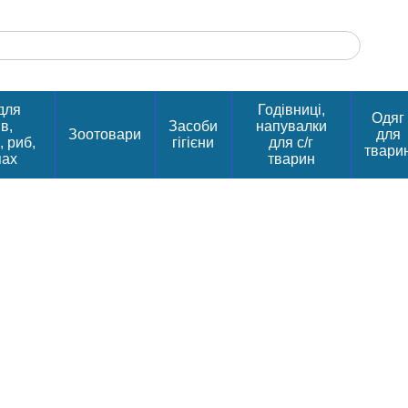
для
Годівниці,
Одяг
в,
Засоби
напувалки
Зоотовари
для
, риб,
гігієни
для с/г
твари
пах
тварин