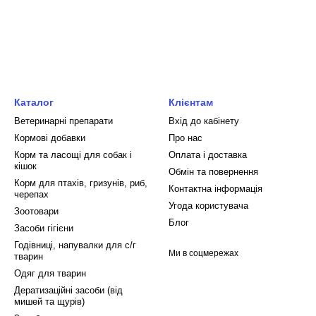
Каталог
Клієнтам
Ветеринарні препарати
Вхід до кабінету
Кормові добавки
Про нас
Корм та ласощі для собак і
Оплата і доставка
кішок
Обмін та повернення
Корм для птахів, гризунів, риб,
Контактна інформація
черепах
Угода користувача
Зоотовари
Блог
Засоби гігієни
Годівниці, напувалки для с/г
Ми в соцмережах
тварин
Одяг для тварин
Дератизаційні засоби (від
мишей та щурів)