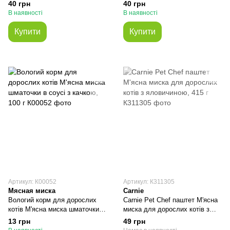
шматочки в соусі з куркою, 415
шматочки в соусі з куркою, 415
40 грн
40 грн
г
г
В наявності
В наявності
Купити
Купити
Артикул: К00052
Артикул: К311305
Мясная миска
Carnie
Вологий корм для дорослих
Carnie Pet Chef паштет М'ясна
котів М'ясна миска шматочки в
миска для дорослих котів з
соусі з качкою, 100 г
яловичиною, 415 г
13 грн
49 грн