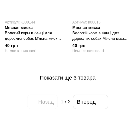
Артикул: К000144
Артикул: К00015
Мясная миска
Мясная миска
Вологий корм в банці для
Вологий корм в банці для
дорослих собак М'ясна миска
дорослих собак М'ясна миска
шматочки в соусі з індичкою,
шматочки в соусі з телятиною,
40 грн
40 грн
415 г
415 г
Немає в наявності
Немає в наявності
Показати ще 3 товара
Назад
Вперед
1
з 2