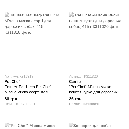
Артикул: К311318
Артикул: К311320
Pet Chef
Carnie
Паштет Пет Шеф Pet Chef
"Pet Chef"-М'ясна миска
М'ясна миска асорті для
паштет курка для дорослих
дорослих собак, 415 г
собак, 415 г
36 грн
36 грн
Немає в наявності
Немає в наявності