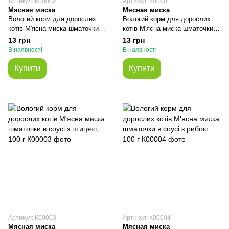
Артикул: К00002
Артикул: К00001
Мясная миска
Мясная миска
Вологий корм для дорослих
Вологий корм для дорослих
котів М'ясна миска шматочки в
котів М'ясна миска шматочки в
соусі з куркою та печінкою, 100
соусі з індичкою та печінкою,
13 грн
13 грн
г
100 г
В наявності
В наявності
Купити
Купити
Артикул: К00003
Артикул: К00004
Мясная миска
Мясная миска