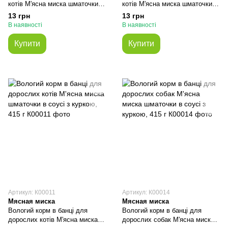
котів М'ясна миска шматочки в
котів М'ясна миска шматочки в
соусі з яловичиною, 100 г
соусі м'ясний мікс, 100 г
13 грн
13 грн
В наявності
В наявності
Купити
Купити
Артикул: К00011
Артикул: К00014
Мясная миска
Мясная миска
Вологий корм в банці для
Вологий корм в банці для
дорослих котів М'ясна миска
дорослих собак М'ясна миска