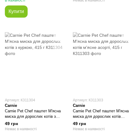
В наявності
Немає в наявності
Купити
Артикул: К311304
Артикул: К311303
Carnie
Carnie
Carnie Pet Chef паштет М'ясна
Carnie Pet Chef паштет М'ясна
миска для дорослих котів з
миска для дорослих котів
куркою, 415 г
м'ясне асорті, 415 г
49 грн
49 грн
Немає в наявності
Немає в наявності