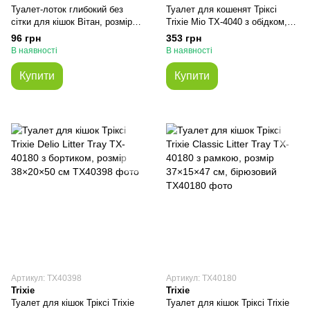
Туалет-лоток глибокий без
Туалет для кошенят Тріксі
сітки для кішок Вітан, розмір
Trixie Mio TX-4040 з обідком,
39x27x12 см
розмір 43×32×12 см
96 грн
353 грн
В наявності
В наявності
Купити
Купити
Артикул: TX40398
Артикул: TX40180
Trixie
Trixie
Туалет для кішок Тріксі Trixie
Туалет для кішок Тріксі Trixie