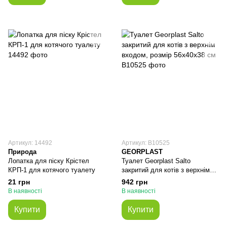
Артикул: 14492
Артикул: В10525
Природа
GEORPLAST
Лопатка для піску Крістел
Туалет Georplast Salto
КРП-1 для котячого туалету
закритий для котів з верхнім
входом, розмір 56x40x38 см
21 грн
942 грн
В наявності
В наявності
Купити
Купити