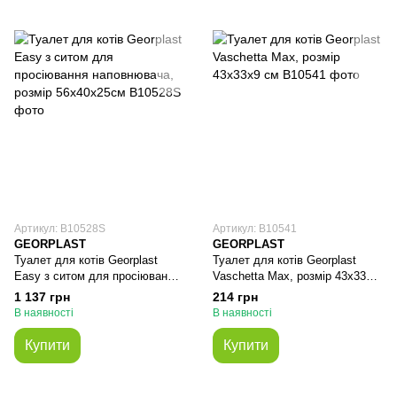
Артикул: В10528S
Артикул: В10541
GEORPLAST
GEORPLAST
Туалет для котів Georplast
Туалет для котів Georplast
Easy з ситом для просіювання
Vaschetta Max, розмір 43х33х9
наповнювача, розмір
см
1 137 грн
214 грн
56x40x25см
В наявності
В наявності
Купити
Купити