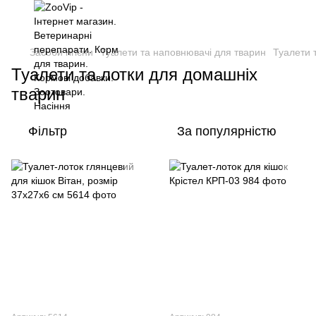
Засоби гігієни
Туалети та наповнювачі для тварин
Туалети 
Туалети та лотки для домашніх
тварин
Фільтр
За популярністю