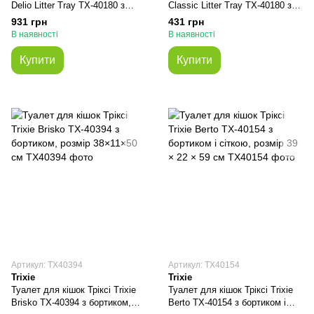
Delio Litter Tray TX-40180 з
Classic Litter Tray TX-40180 з
бортиком, розмір 38×20×50 см
рамкою, розмір 37×15×47 см,
931 грн
431 грн
бірюзовий
В наявності
В наявності
Купити
Купити
Артикул: TX40394
Артикул: TX40154
Trixie
Trixie
Туалет для кішок Тріксі Trixie
Туалет для кішок Тріксі Trixie
Brisko TX-40394 з бортиком,
Berto TX-40154 з бортиком і