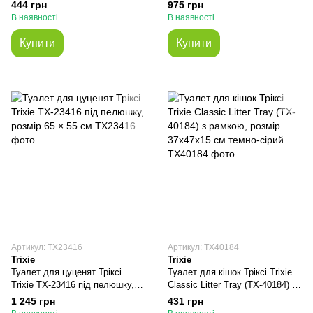
розмір 38×11×50 см
сіткою, розмір 39 × 22 × 59 см
444 грн
975 грн
В наявності
В наявності
Купити
Купити
Артикул: TX23416
Артикул: TX40184
Trixie
Trixie
Туалет для цуценят Тріксі
Туалет для кішок Тріксі Trixie
Trixie TX-23416 під пелюшку,
Classic Litter Tray (TX-40184) з
розмір 65 × 55 см
рамкою, розмір 37x47x15 см
1 245 грн
431 грн
темно-сірий