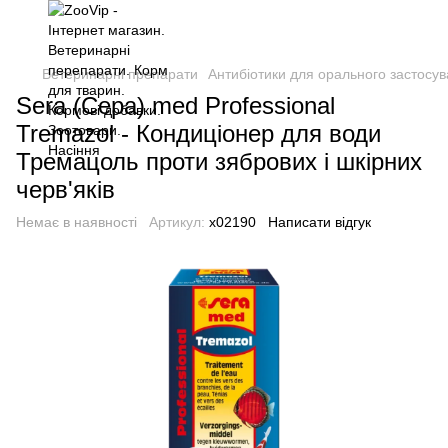
Ветеринарні препарати
Антибіотики для орального застосув
Sera (Сера) med Professional
Tremazol - Кондиціонер для води
Тремацоль проти зябрових і шкірних
черв'яків
Немає в наявності
Артикул:
х02190
Написати відгук