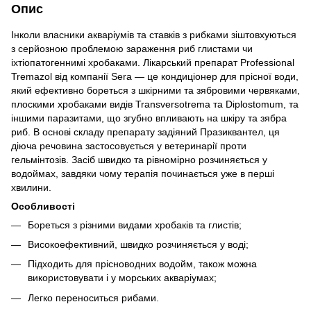
Опис
Інколи власники акваріумів та ставків з рибками зіштовхуються
з серйозною проблемою зараження риб глистами чи
іхтіопатогеннимі хробаками. Лікарський препарат Professional
Tremazol від компанії Sera — це кондиціонер для прісної води,
який ефективно бореться з шкірними та зябровими червяками,
плоскими хробаками видів Transversotrema та Diplostomum, та
іншими паразитами, що згубно впливають на шкіру та зябра
риб. В основі складу препарату задіяний Празиквантел, ця
діюча речовина застосовується у ветеринарії проти
гельмінтозів. Засіб швидко та рівномірно розчиняється у
водоймах, завдяки чому терапія починається уже в перші
хвилини.
Особливості
Бореться з різними видами хробаків та глистів;
Високоефективний, швидко розчиняється у воді;
Підходить для прісноводних водойм, також можна
використовувати і у морських акваріумах;
Легко переноситься рибами.