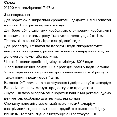
Склад
У 100 мл: praziquantel 7,47 м.
Застосування
Для боротьби з зябровими хробаками: додайте 1 мл Tremazol
на кожні 15 літрів акваріумної води.
Для боротьби з шкірними хробаками, стрічковими хробаками і
плоскими черв'яками роду Transversotrema: додайте 1 мл
Tremazol на кожні 20 літрів акваріумної води.
Для розподілу Tremazol по поверхні води використовуйте
вимірювальну кришку, розмішайте його в акваріумний воді за
допомогою ложки або палички.
Через 4 години зробіть підміну як мінімум 80% води.
У разі виникнення помутніння проведіть заміну води негайно.
У разі зараження зябровими хробаками повторіть обробку, а
також підміну води через 7 днів.
Вимкніть УФ-лампи на час лікування і добре аеруйте акваріум.
Біологічні фільтри можуть продовжувати працювати.
Лікування поза акваріумом в короткій ванні: ми рекомендуємо
цей метод, особливо для великих акваріумів.
Спочатку наповніть маленький пластиковий акваріум
акваріумний водою, після цього додайте в нього необхідну
кількість Tremazol згідно з інструкцією із застосування.