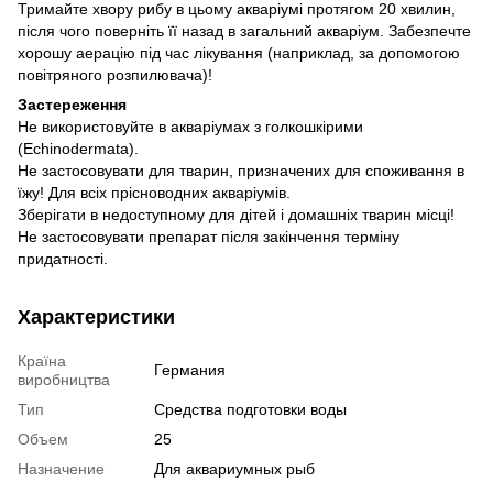
Тримайте хвору рибу в цьому акваріумі протягом 20 хвилин,
після чого поверніть її назад в загальний акваріум. Забезпечте
хорошу аерацію під час лікування (наприклад, за допомогою
повітряного розпилювача)!
Застереження
Не використовуйте в акваріумах з голкошкірими
(Echinodermata).
Не застосовувати для тварин, призначених для споживання в
їжу! Для всіх прісноводних акваріумів.
Зберігати в недоступному для дітей і домашніх тварин місці!
Не застосовувати препарат після закінчення терміну
придатності.
Характеристики
Країна
Германия
виробництва
Тип
Средства подготовки воды
Объем
25
Назначение
Для аквариумных рыб