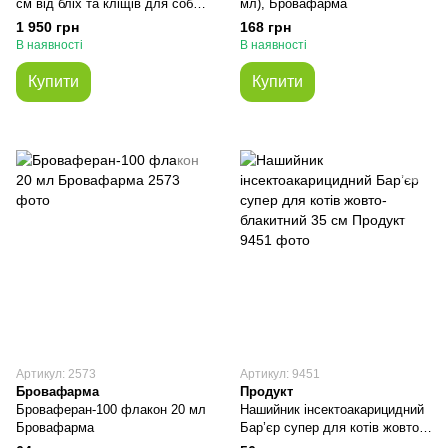
см від бліх та кліщів для собак
мл), Бровафарма
великих порід Elanco (термін
1 950 грн
168 грн
придатності до 07.2028 р)
В наявності
В наявності
Купити
Купити
Артикул: 2573
Артикул: 9451
Бровафарма
Продукт
Броваферан-100 флакон 20 мл
Нашийник інсектоакарицидний
Бровафарма
Бар’єр супер для котів жовто-
блакитний 35 см Продукт