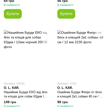
64 грн
56 грн
В наявності
В наявності
Купити
Купити
Артикул: 20030
Артикул: 2235
O. L. KAR.
O. L. KAR.
Нашийник Бурди ЕКО від бліх
Ошейник Бурди Фипро от блох
та кліщів для собак 63див /
и клещей 2в1 собаки 40 см / 12
12мм чорний
мм
149 грн
90 грн
В наявності
В наявності