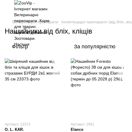
Ветеринарні препарати
Інсектецидні препарати (від бліх, во
Нашийники від бліх, кліщів
Фільтр
За популярністю
Артикул: 23373
Артикул: 2981
O. L. KAR.
Elanco