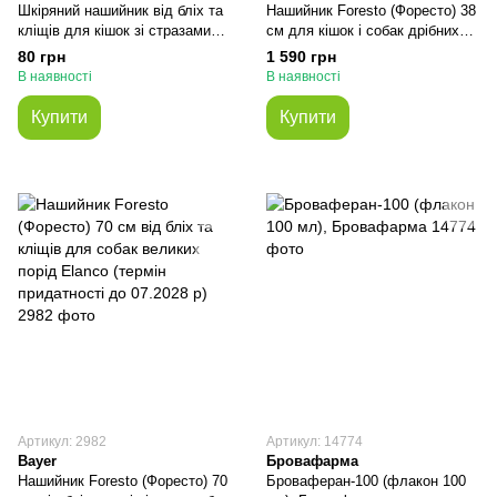
Шкіряний нашийник від бліх та
Нашийник Foresto (Форесто) 38
кліщів для кішок зі стразами
см для кішок і собак дрібних
БУРДИ 2в1 жовтий 35 см
порід Elanco (термін до 05.2028
80 грн
1 590 грн
р)
В наявності
В наявності
Купити
Купити
Артикул: 2982
Артикул: 14774
Bayer
Бровафарма
Нашийник Foresto (Форесто) 70
Броваферан-100 (флакон 100