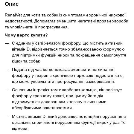
Опис
RenalVet для котів та собак із симптомами хронічної ниркової
недостатності. Допомагає зменшити негативні прояви хвороби
та уповільнити її прогресування.
Чому варто купити?
Є єдиним у світі хелатом фосфору, що містить активний
вітамін D, відрізняється точно збалансованою формулою
для підтримки функцій нирок та покращення самопочуття
кішок та собак
Подана під час їжі допомагає зменшити поглинання
фосфору у тварин з хронічною нирковою недостатністю,
що може уповільнити прогресування захворювання.
Основним інгредієнтом є карбонат кальцію, він пов'язує
фосфор у травному тракті, при цьому його дія
підтримується додаванням хітозану із сильними
абсорбуючими властивостями.
Містить вітамін D, який доповнює потенційні порушення в
організмі, спричинені порушенням функції нирок у разі їх
відмови