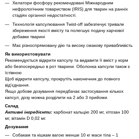
Хелатори фосфору рекомендовані Міжнародним
нефрологічним товариством (IRIS) для тварин на ранніх
стадіях органної недостатності.
Технологія капсулювання Twist-off забезпечує тривале
збереження якості вмісту та полегшує подачу харчової
добавки тварині
Має різноспрямовану дію та високу смакову привабливість
Як використовувати
Рекомендується відкрити капсулу та видавити її вміст у корм
або безпосередньо в рот тварини. Оболонка капсули також є
їстівною
Щоб відкрити капсулу, прокрутіть наконечник до повного
від'єднання.
Якщо добове дозування передбачає застосування кількох
капсул, дозу можна розділити на 2 або 3 прийоми.
Склад
Активні інгредієнти:
карбонат кальцію 200 мг, хітозан 100
мг, вітамін D 0,02 мг.
Дозування
Собакам та кішкам вагою менше 10 кг маси тіла – 1