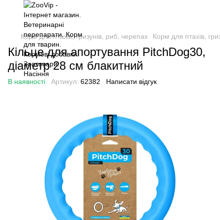
Корм для птахів, гризунів, риб, черепах
Корм для птахів, гриз
Кільце для апортування PitchDog30,
діаметр 28 см блакитний
В наявності
Артикул:
62382
Написати відгук