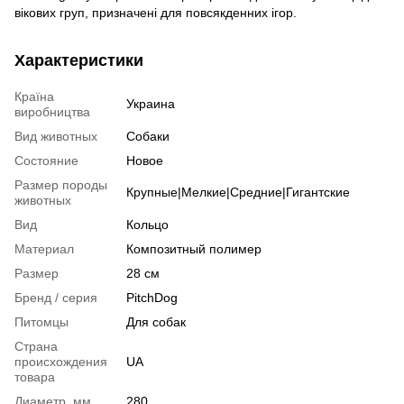
вікових груп, призначені для повсякденних ігор.
Характеристики
Країна
Украина
виробництва
Вид животных
Собаки
Состояние
Новое
Размер породы
Крупные|Мелкие|Средние|Гигантские
животных
Вид
Кольцо
Материал
Композитный полимер
Размер
28 см
Бренд / серия
PitchDog
Питомцы
Для собак
Страна
происхождения
UA
товара
Диаметр, мм
280