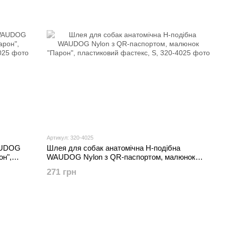
Артикул: 320-4025
AUDOG
Шлея для собак анатомічна H-подібна
он",
WAUDOG Nylon з QR-паспортом, малюнок
"Парон", пластиковий фастекс, S,
271 грн