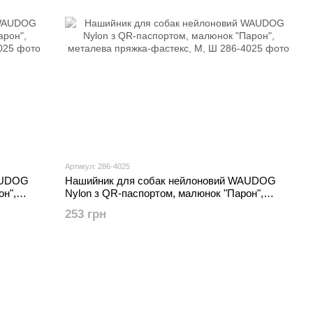
Артикул: 286-4025
AUDOG
Нашийник для собак нейлоновий WAUDOG
он",
Nylon з QR-паспортом, малюнок "Парон",
металева пряжка-фастекс, M, Ш
253 грн