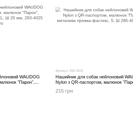
Артикул: 285-4025
ейлоновий WAUDOG
Нашийник для собак нейлоновий W
малюнок "Парон",
Nylon з QR-паспортом, малюнок "Пар
L, Ш 25 мм,
металева пряжка-фастекс, S, Ш
215 грн