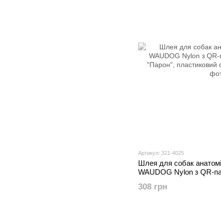
Артикул: 321-4025
Шлея для собак анатомі
WAUDOG Nylon з QR-па
"Парон", пластиковий ф
308 грн