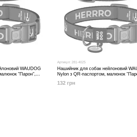
Артикул: 281-4025
ейлоновий WAUDOG
Нашийник для собак нейлоновий W
малюнок "Парон",
Nylon з QR-паспортом, малюнок "Пар
, Ш 15 мм,
пластиковий фастекс, M, Ш 20 мм,
132 грн