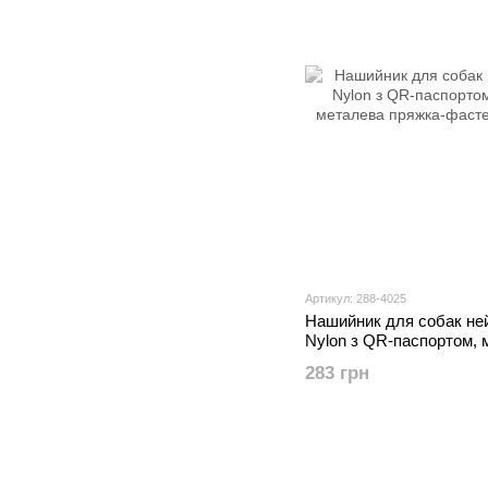
Артикул: 288-4025
Нашийник для собак н
Nylon з QR-паспортом, 
металева пряжка-фастек
283 грн