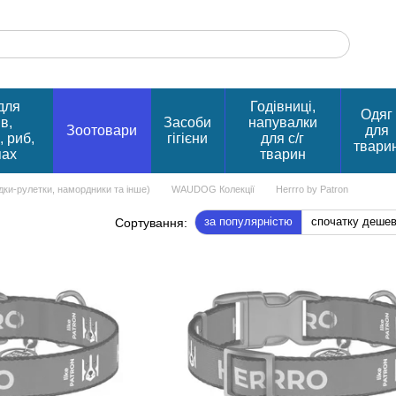
для
Годівниці,
Одяг
в,
Засоби
напувалки
Зоотовари
для
, риб,
гігієни
для с/г
твари
пах
тварин
ідки-рулетки, намордники та інше)
WAUDOG Колекції
Herrro by Patron
за популярністю
спочатку деше
Сортування: