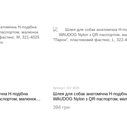
Артикул: 322-4025
чна H-подібна
Шлея для собак анатомічна H-подібн
спортом, малюнок
WAUDOG Nylon з QR-паспортом, ма
астекс, М,
"Парон", пластиковий фастекс, L,
394 грн