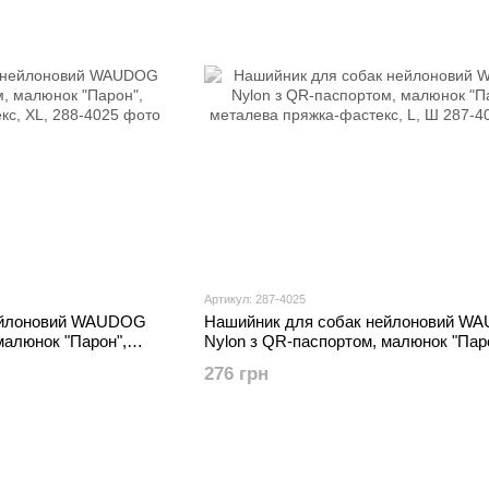
Артикул: 287-4025
ейлоновий WAUDOG
Нашийник для собак нейлоновий W
малюнок "Парон",
Nylon з QR-паспортом, малюнок "Пар
с, XL,
металева пряжка-фастекс, L, Ш
276 грн