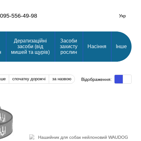
095-556-49-98
Укр
Дератизаційні
Засоби
засоби (від
захисту
Насіння
Інше
н
мишей та щурів)
рослин
вше
спочатку дорожчі
за назвою
Відображення: