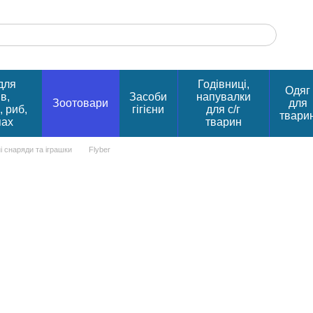
для
Годівниці,
Одяг
в,
Засоби
напувалки
Зоотовари
для
, риб,
гігієни
для с/г
твари
пах
тварин
і снаряди та іграшки
Flyber