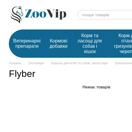
Перейти до основного контенту
Корм та
Корм 
Ветеринарні
Кормові
ласощі для
птахі
препарати
добавки
собак і
гризунів
кішок
чере
Головна
Зоотовари
Іграшки для котів та собак, аксесуари
Тренувальн
Flyber
Немає товарів