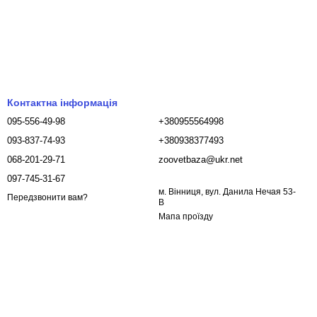
Контактна інформація
095-556-49-98
+380955564998
093-837-74-93
+380938377493
068-201-29-71
zoovetbaza@ukr.net
097-745-31-67
м. Вінниця, вул. Данила Нечая 53-
Передзвонити вам?
В
Мапа проїзду