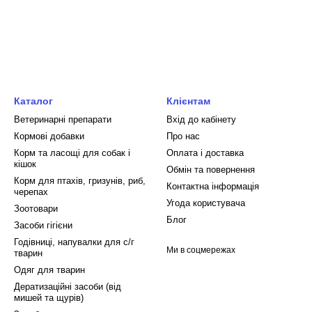
Каталог
Клієнтам
Ветеринарні препарати
Вхід до кабінету
Кормові добавки
Про нас
Корм та ласощі для собак і
Оплата і доставка
кішок
Обмін та повернення
Корм для птахів, гризунів, риб,
Контактна інформація
черепах
Угода користувача
Зоотовари
Блог
Засоби гігієни
Годівниці, напувалки для с/г
Ми в соцмережах
тварин
Одяг для тварин
Дератизаційні засоби (від
мишей та щурів)