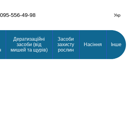
095-556-49-98
Укр
Дератизаційні
Засоби
засоби (від
захисту
Насіння
Інше
н
мишей та щурів)
рослин