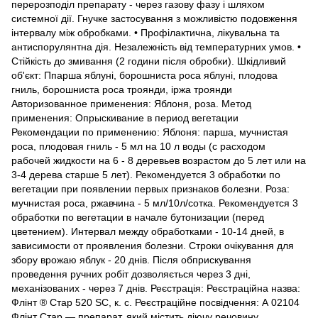
перерозподіл препарату - через газову фазу і шляхом
системної дії. Гнучке застосування з можливістю подовження
інтервалу між обробками. • Профілактична, лікувальна та
антиспорулянтна дія. Незалежність від температурних умов. •
Стійкість до змивання (2 години після обробки). Шкідливий
об'єкт: Ппарша яблуні, борошниста роса яблуні, плодова
гниль, борошниста роса троянди, іржа троянди
Авторизованное применения: Яблоня, роза. Метод
применения: Опрыскивание в период вегетации
Рекомендации по применению: Яблоня: парша, мучнистая
роса, плодовая гниль - 5 мл на 10 л воды (с расходом
рабочей жидкости на 6 - 8 деревьев возрастом до 5 лет или на
3-4 дерева старше 5 лет). Рекомендуется 3 обработки по
вегетации при появлении первых признаков болезни. Роза:
мучнистая роса, ржавчина - 5 мл/10л/сотка. Рекомендуется 3
обработки по вегетации в начале бутонизации (перед
цветением). Интервал между обработками - 10-14 дней, в
зависимости от проявления болезни. Строки очікування для
збору врожаю яблук - 20 днів. Після обприскування
проведення ручних робіт дозволяється через 3 дні,
механізованих - через 7 днів. Реєстрація: Реєстраційна назва:
Флінт ® Стар 520 SC, к. с. Реєстраційне посвідчення: А 02104
Флінт Стар — препарат, який містить діючу речовину