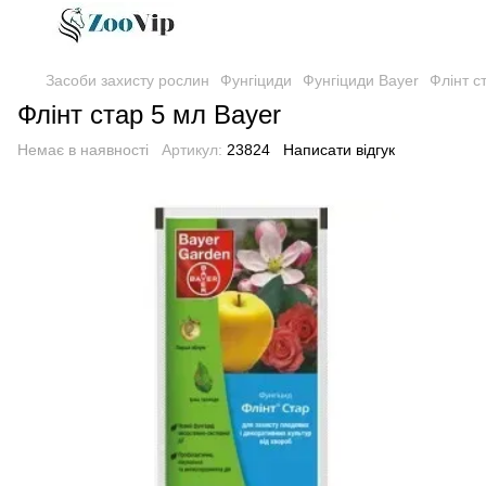
Засоби захисту рослин
Фунгіциди
Фунгіциди Bayer
Флінт с
Флінт стар 5 мл Bayer
Немає в наявності
Артикул:
23824
Написати відгук