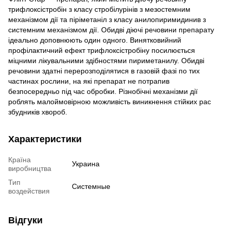
трифлоксістробін з класу стробілурінів з мезостемним
механізмом дії та піріметаніл з класу анилопиримидинив з
системним механізмом дії. Обидві діючі речовини препарату
ідеально доповнюють один одного. Винятковийний
профілактичний ефект трифлоксістробіну посилюється
міцними лікувальними здібностями пириметанилу. Обидві
речовини здатні перерозподілятися в газовій фазі по тих
частинах рослини, на які препарат не потрапив
безпосередньо під час обробки. Різнобічні механізми дії
роблять малоймовірною можливість виникнення стійких рас
збудників хвороб.
Характеристики
Країна
Украина
виробництва
Тип
Системные
воздействия
Відгуки