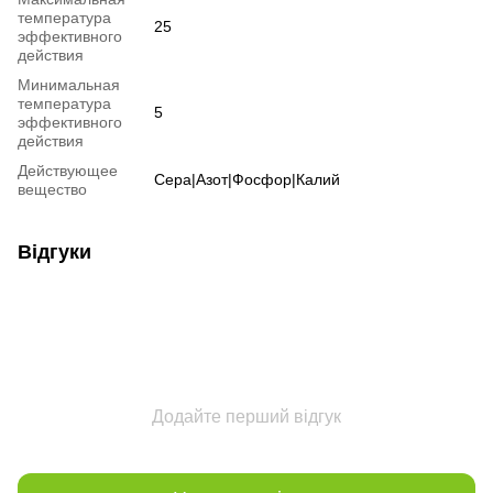
температура
25
эффективного
действия
Минимальная
температура
5
эффективного
действия
Действующее
Сера|Азот|Фосфор|Калий
вещество
Відгуки
Додайте перший відгук