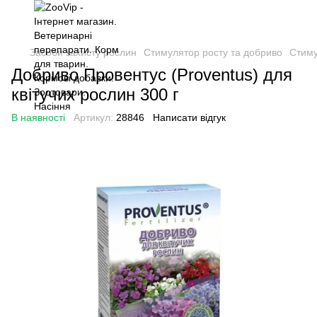
Засоби захисту рослин
Cтимулятор росту та добриво
Cтиму
Добриво Провентус (Proventus) для
квітучих рослин 300 г
В наявності
Артикул:
28846
Написати відгук