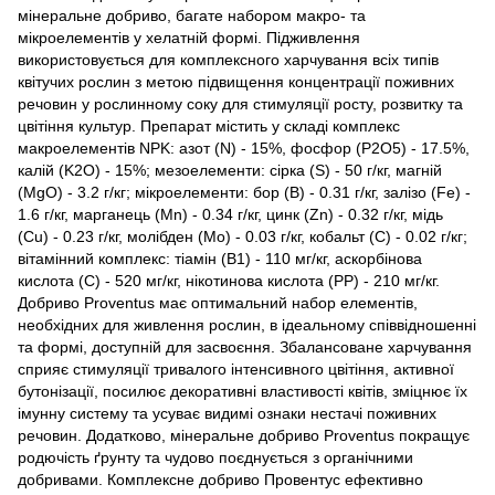
мінеральне добриво, багате набором макро- та
мікроелементів у хелатній формі. Підживлення
використовується для комплексного харчування всіх типів
квітучих рослин з метою підвищення концентрації поживних
речовин у рослинному соку для стимуляції росту, розвитку та
цвітіння культур. Препарат містить у складі комплекс
макроелементів NPK: азот (N) - 15%, фосфор (P2О5) - 17.5%,
калій (K2О) - 15%; мезоелементи: сірка (S) - 50 г/кг, магній
(MgO) - 3.2 г/кг; мікроелементи: бор (В) - 0.31 г/кг, залізо (Fe) -
1.6 г/кг, марганець (Мn) - 0.34 г/кг, цинк (Zn) - 0.32 г/кг, мідь
(Cu) - 0.23 г/кг, молібден (Мо) - 0.03 г/кг, кобальт (С) - 0.02 г/кг;
вітамінний комплекс: тіамін (В1) - 110 мг/кг, аскорбінова
кислота (С) - 520 мг/кг, нікотинова кислота (РР) - 210 мг/кг.
Добриво Proventus має оптимальний набор елементів,
необхідних для живлення рослин, в ідеальному співвідношенні
та формі, доступній для засвоєння. Збалансоване харчування
сприяє стимуляції тривалого інтенсивного цвітіння, активної
бутонізації, посилює декоративні властивості квітів, зміцнює їх
імунну систему та усуває видимі ознаки нестачі поживних
речовин. Додатково, мінеральне добриво Proventus покращує
родючість ґрунту та чудово поєднується з органічними
добривами. Комплексне добриво Провентус ефективно