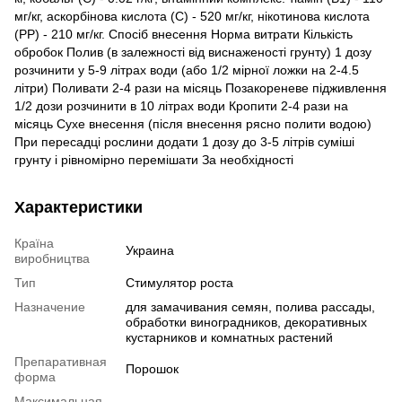
мг/кг, аскорбінова кислота (С) - 520 мг/кг, нікотинова кислота
(РР) - 210 мг/кг. Спосіб внесення Норма витрати Кількість
обробок Полив (в залежності від виснаженості грунту) 1 дозу
розчинити у 5-9 літрах води (або 1/2 мірної ложки на 2-4.5
літри) Поливати 2-4 рази на місяць Позакореневе підживлення
1/2 дози розчинити в 10 літрах води Кропити 2-4 рази на
місяць Сухе внесення (після внесення рясно полити водою)
При пересадці рослини додати 1 дозу до 3-5 літрів суміші
грунту і рівномірно перемішати За необхідності
Характеристики
Країна
Украина
виробництва
Тип
Стимулятор роста
Назначение
для замачивания семян, полива рассады,
обработки виноградников, декоративных
кустарников и комнатных растений
Препаративная
Порошок
форма
Максимальная