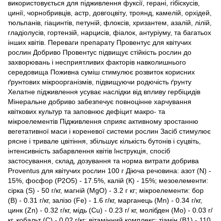
використовується для підживлення фуксії, герані, гібіскусів,
цинії, чорнобривців, астр, довгоцвіту, троянд, камелій, орхідей,
тюльпанів, гіацинтів, петуній, флоксів, хризантем, азалій, лілій,
гладіолусів, гортензій, нарцисів, фіалок, антуріуму, та багатьох
інших квітів. Переваги препарату Провентус для квітучих
рослин Добриво Провентус підвищує стійкість рослин до
захворювань і несприятливих факторів навколишнього
середовища Поживна суміш стимулює розвиток корисних
ґрунтових мікроорганізмів, підвищуючи родючість ґрунту
Хелатне підживлення усуває наслідки від впливу гербіцидів
Мінеральне добриво забезпечує повноцінне харчування
квіткових культур та заповнює дефіцит макро- та
мікроелементів Підживлення сприяє активному зростанню
вегетативної маси і кореневої системи рослин Засіб стимулює
рясне і тривале цвітіння, збільшує кількість бутонів і суцвіть,
інтенсивність забарвлення квітів Інструкція, спосіб
застосування, склад, дозування та норма витрати добрива
Proventus для квітучих рослин 100 г Діюча речовина: азот (N) -
15%, фосфор (P2O5) - 17.5%, калій (К) - 15%; мезоелементи:
сірка (S) - 50 г/кг, магній (MgO) - 3.2 г кг; мікроелементи: бор
(В) - 0.31 г/кг, залізо (Fe) - 1.6 г/кг, марганець (Мn) - 0.34 г/кг,
цинк (Zn) - 0.32 г/кг, мідь (Cu) - 0.23 г/ кг, молібден (Мо) - 0.03 г/
кг, кобальт (С) - 0.02 г/кг; вітамінний комплекс: тіамін (В1) - 110