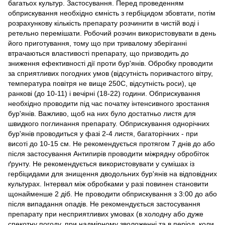
багатьох культур. Застосування. Перед проведенням
обприскування необхідно ємність з гербіцидом збовтати, потім
розрахункову кількість препарату розчинити в чистій воді і
ретельно перемішати. Робочий розчин використовувати в день
його приготування, тому що при тривалому зберіганні
втрачаються властивості препарату, що призводить до
зниження ефективності дії проти бур'янів. Обробку проводити
за сприятливих погодних умов (відсутність поривчастого вітру,
температура повітря не вище 250С, відсутність роси), це
ранкові (до 10-11) і вечірні (18-22) години. Обприскування
необхідно проводити під час початку інтенсивного зростання
бур'янів. Важливо, щоб на них було достатньо листя для
швидкого поглинання препарату. Обприскування однорічних
бур'янів проводиться у фазі 2-4 листя, багаторічних - при
висоті до 10-15 см. Не рекомендується протягом 7 днів до або
після застосування Антипирів проводити міжрядну обробіток
ґрунту. Не рекомендується використовувати у сумішах із
гербіцидами для знищення дводольних бур'янів на відповідних
культурах. Інтервал між обробками у разі повинен становити
щонайменше 2 діб. Не проводити обприскування з 3:00 до або
після випадання опадів. Не рекомендується застосування
препарату при несприятливих умовах (в холодну або дуже
спекотну погоду, при надмірному зволоженні та в період, коли