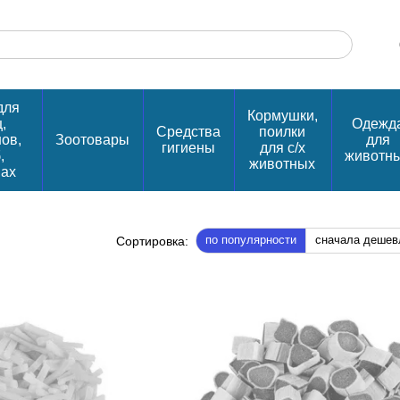
для
Кормушки,
,
Одежд
Средства
поилки
нов,
Зоотовары
для
гигиены
для с/х
,
животн
животных
пах
по популярности
сначала дешев
Сортировка: