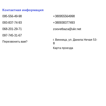
Контактная информация
095-556-49-98
+380955564998
093-837-74-93
+380938377493
068-201-29-71
zoovetbaza@ukr.net
097-745-31-67
г. Винница, ул. Данила Нечая 53-
Перезвонить вам?
В
Карта проезда