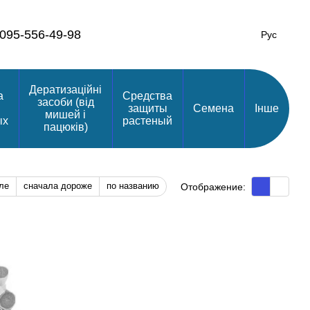
095-556-49-98
Рус
Дератизаційні
а
Средства
засоби (від
защиты
Семена
Інше
мишей і
ых
растеный
пацюків)
ле
сначала дороже
по названию
Отображение: