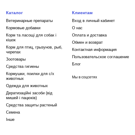
Каталог
Клиентам
Ветеринарные препараты
Вход в личный кабинет
Кормовые добавки
О нас
Корм та ласощі для собак і
Оплата и доставка
кішок
Обмен и возврат
Корм для птиц, грызунов, рыб,
Контактная информация
черепах
Пользовательское соглашение
Зоотовары
Блог
Средства гигиены
Кормушки, поилки для с/х
Мы в соцсетях
животных
Одежда для животных
Дератизаційні засоби (від
мишей і пацюків)
Средства защиты растеный
Семена
Інше