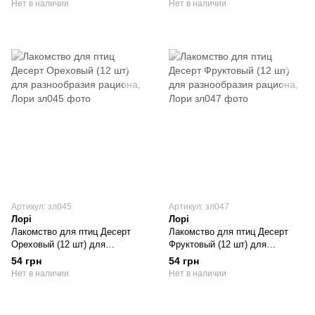
Нет в наличии
Нет в наличии
Артикул: зл045
Артикул: зл047
Лорі
Лорі
Лакомство для птиц Десерт
Лакомство для птиц Десерт
Ореховый (12 шт) для
Фруктовый (12 шт) для
разнообразия рациона, Лори
разнообразия рациона, Лори
54 грн
54 грн
Нет в наличии
Нет в наличии