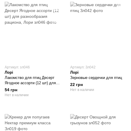
Артикул: зл046
Артикул: Зл042
Лорі
Лорі
Лакомство для птиц Десерт
Зерновые сердечки для птиц
Ягодное ассорти (12 шт) для
22 грн
разнообразия рациона, Лори
54 грн
Нет в наличии
Нет в наличии