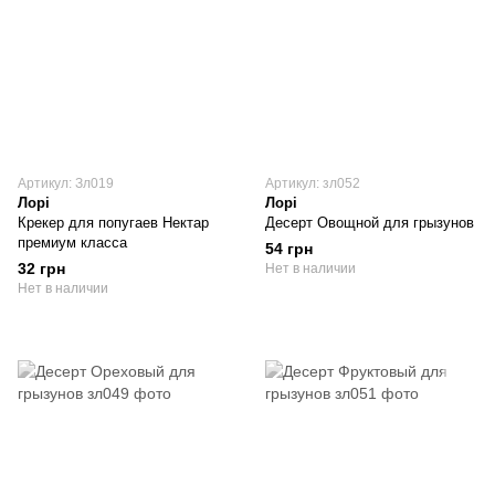
Артикул: Зл019
Артикул: зл052
Лорі
Лорі
Крекер для попугаев Нектар
Десерт Овощной для грызунов
премиум класса
54 грн
32 грн
Нет в наличии
Нет в наличии