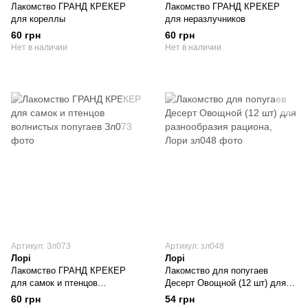
Лакомство ГРАНД КРЕКЕР
Лакомство ГРАНД КРЕКЕР
для кореллы
для неразлучников
60 грн
60 грн
Нет в наличии
Нет в наличии
Артикул: Зл073
Артикул: зл048
Лорі
Лорі
Лакомство ГРАНД КРЕКЕР
Лакомство для попугаев
для самок и птенцов
Десерт Овощной (12 шт) для
волнистых попугаев
разнообразия рациона, Лори
60 грн
54 грн