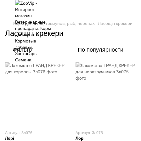
Корм для птиц, грызунов, рыб, черепах
Ласощі і крекери
Ласощі і крекери
Фильтр
По популярности
Артикул: Зл076
Артикул: Зл075
Лорі
Лорі