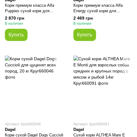
Корм премиум класса Alfa
Корм премиум класса Alfa
Puppies сухой корм для
Energy сухой корм для
щенков всех пород, 20 кг
активных взрослых собак всех
2 870 грн
2 469 грн
пород, 20 кг
В наличии
В наличии
Купить
Купить
Артикул: Круг660046
Артикул: Круг660091
Dagel
Dagel
Корм сухой Dagel Dogs Cuccioli
Сухой корм ALTHEA Mare E