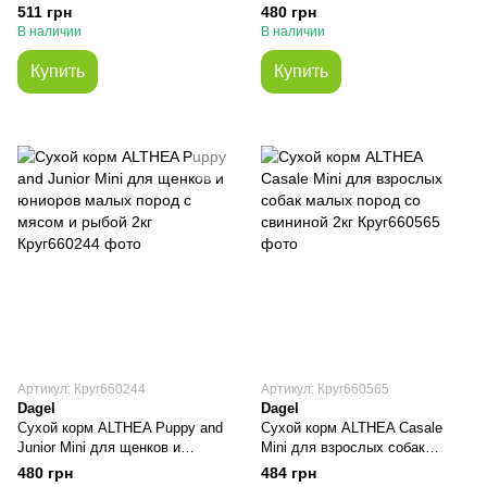
пород с лососем 2кг
малых пород с ягненком 2кг
511 грн
480 грн
В наличии
В наличии
Купить
Купить
Артикул: Круг660244
Артикул: Круг660565
Dagel
Dagel
Сухой корм ALTHEA Puppy and
Сухой корм ALTHEA Casale
Junior Mini для щенков и
Mini для взрослых собак
юниоров малых пород с мясом
малых пород со свининой 2кг
480 грн
484 грн
и рыбой 2кг