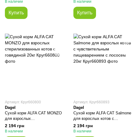
В наличии
В наличии
Купить
Купить
Артикул: Круг660800
Артикул: Круг660893
Dagel
Dagel
Сухой корм ALFA CAT MONZO
Сухой корм ALFA CAT Salmone
для взрослых
для взрослых котов с
стерилизованных котов с
чувствительным
2 194 грн
2 194 грн
говядиной 20кг
пищеварением с лососем 20кг
В наличии
В наличии