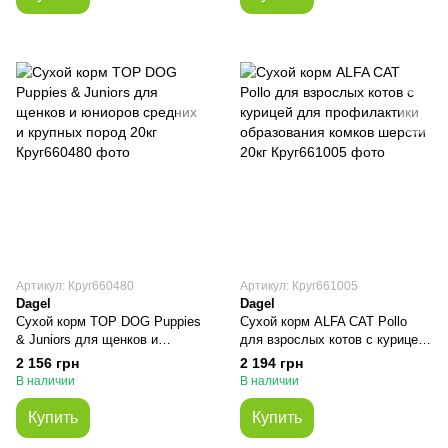
Артикул: Круг660480
Артикул: Круг661005
Dagel
Dagel
Сухой корм TOP DOG Puppies
Сухой корм ALFA CAT Pollo
& Juniors для щенков и
для взрослых котов с курицей
юниоров средних и крупных
для профилактики
2 156 грн
2 194 грн
пород 20кг
образования комков шерсти
В наличии
В наличии
20кг
Купить
Купить