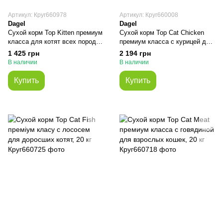
Артикул: Круг660978
Артикул: Круг660008
Dagel
Dagel
Сухой корм Top Kitten премиум
Сухой корм Top Cat Chicken
класса для котят всех пород,
премиум класса с курицей для
10 кг
взрослых кошек, 20 кг
1 425 грн
2 194 грн
В наличии
В наличии
Купить
Купить