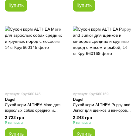
Купить
Купить
Артикул: Круг660145
Артикул: Круг660169
Dagel
Dagel
Сухой корм ALTHEA Mare для
Сухой корм ALTHEA Puppy and
взрослых собак средних и
Junior для щенков и юниоров
крупных пород с лососем 14кг
средних и крупных пород с
2 722 грн
2 243 грн
мясом и рыбой, 14 кг
В наличии
В наличии
Купить
Купить