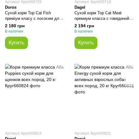
Артикул: Круг660725
Артикул: Круг660718
Doros
Dagel
Сухой корм Top Cat Fish
Сухой корм Top Cat Meat
преміум класу с лососем для
премиум класса с говядиной
доросших котят, 20 кг
для взрослых кошек, 20 кг
2 180 грн
2 194 грн
В наличии
В наличии
Купить
Купить
Артикул: Круг660824
Артикул: Круг660831
Dagel
Dagel