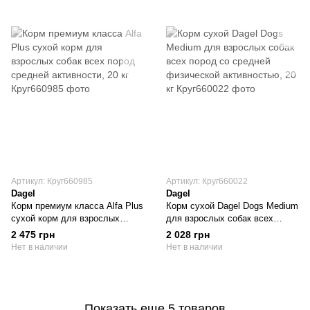
Артикул: Круг660985
Артикул: Круг660022
Dagel
Dagel
Корм премиум класса Alfa Plus
Корм сухой Dagel Dogs Medium
сухой корм для взрослых
для взрослых собак всех
собак всех пород средней
пород со средней физической
2 475 грн
2 028 грн
активности, 20 кг
активностью, 20 кг
Нет в наличии
Нет в наличии
Показать еще 5 товаров