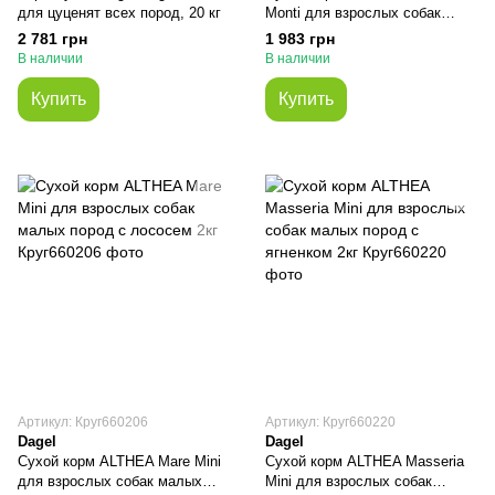
для цуценят всех пород, 20 кг
Monti для взрослых собак
средних и крупных пород с
2 781 грн
1 983 грн
мясом и рыбой 14кг
В наличии
В наличии
Купить
Купить
Артикул: Круг660206
Артикул: Круг660220
Dagel
Dagel
Сухой корм ALTHEA Mare Mini
Сухой корм ALTHEA Masseria
для взрослых собак малых
Mini для взрослых собак