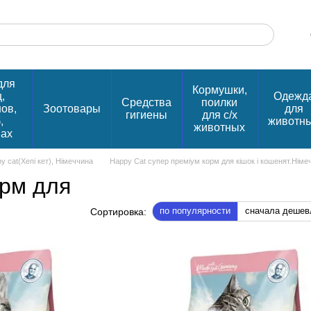
для
Кормушки,
,
Одежд
Средства
поилки
нов,
Зоотовары
для
гигиены
для с/х
,
животн
животных
пах
y cat(Хепі кет), Німеччина
Happy Cat супер преміум корм для кішок і кошенят.Німе
орм для
по популярности
сначала дешев
Сортировка: