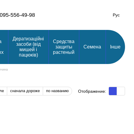
095-556-49-98
Рус
Дератизаційні
а
Средства
засоби (від
защиты
Семена
Інше
мишей і
ых
растеный
пацюків)
ччина
ле
сначала дороже
по названию
Отображение: