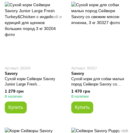
Артикул: 30204
Артикул: 30327
Savory
Savory
Сухой корм Сейвори Savory
Сухой корм для собак малых
Junior Large Fresh
пород Сейвори Savory со
Turkey&Chicken с индейкой и
свежим мясом ягненка, 3 кг
1 279 грн
1 470 грн
курицей для щенков больших
В наличии
В наличии
пород 3 кг
Купить
Купить