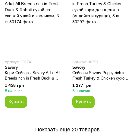
Артикул: 30174
Артикул: 30297
Savory
Savory
Корм Сейворы Savory Adult All
Сейвори Savory Puppy rich in
Breeds rich in Fresh Duck &
Fresh Turkey & Chicken сухой
Rabbit сухой со свежей уткой и
корм для щенков (индейка и
1 458 грн
1 277 грн
кроликом, 3 кг
курица), 3 кг
В наличии
В наличии
Купить
Купить
Показать еще 20 товаров