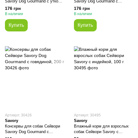
Savory Dog Gourmand с уткой,
Savory Dog Gourmand с
400 г
говядиной, 400 г
176 грн
176 грн
В наличии
В наличии
Купить
Купить
Артикул: 30426
Артикул: 30495
Savory
Savory
Консервы для собак Сейвори
Влажный корм для взрослых
Savory Dog Gourmand с
собак Сейвори Savory с
говядиной, 200 г
индейкой, 100 г