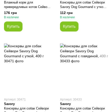
Влажный корм для
Консервы для собак Сейвори
привередливых котов Сейвори
Savory Dog Gourmand с уткой,
Savory Cat Can Adult с рыбой,
200 г
176 грн
112 грн
400 г
В наличии
В наличии
Купить
Купить
Артикул: 30471
Артикул: 30433
Savory
Savory
Консервы для собак Сейвори
Консервы для собак Сейвори