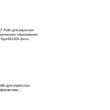
llo для взрослых
офилактики
сти 20кг