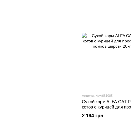
Артикул: Круг661005
Сухой корм ALFA CAT Po
котов с курицей для пр
образования комков шер
2 194 грн