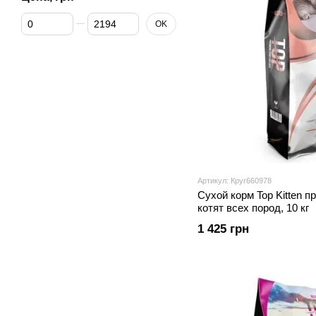
От Цена, грн
До Цена, грн
OK
Артикул: Круг660978
Сухой корм Top Kitten 
котят всех пород, 10 кг
1 425 грн