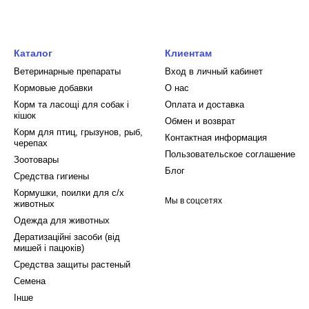
Каталог
Клиентам
Ветеринарные препараты
Вход в личный кабинет
Кормовые добавки
О нас
Корм та ласощі для собак і
Оплата и доставка
кішок
Обмен и возврат
Корм для птиц, грызунов, рыб,
Контактная информация
черепах
Пользовательское соглашение
Зоотовары
Блог
Средства гигиены
Кормушки, поилки для с/х
Мы в соцсетях
животных
Одежда для животных
Дератизаційні засоби (від
мишей і пацюків)
Средства защиты растеный
Семена
Інше