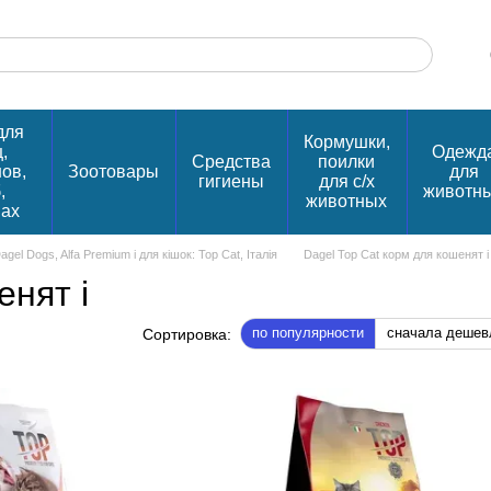
для
Кормушки,
,
Одежд
Средства
поилки
нов,
Зоотовары
для
гигиены
для с/х
,
животн
животных
пах
gel Dogs, Alfa Premium і для кішок: Top Cat, Італія
Dagel Top Cat корм для кошенят і
енят і
по популярности
сначала дешев
Сортировка: