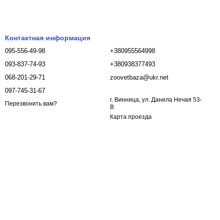
Контактная информация
095-556-49-98
+380955564998
093-837-74-93
+380938377493
068-201-29-71
zoovetbaza@ukr.net
097-745-31-67
г. Винница, ул. Данила Нечая 53-
Перезвонить вам?
В
Карта проезда