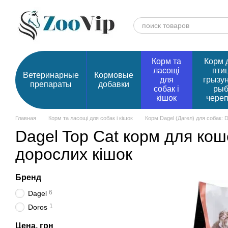
Перейти к основному контенту
Корм та
Корм 
ласощі
птиц
Ветеринарные
Кормовые
для
грызу
препараты
добавки
собак і
рыб
кішок
чере
Главная
Корм та ласощі для собак і кішок
Корм Dagel (Дагел) для собак: Da
Dagel Top Cat корм для кош
дорослих кішок
Бренд
6
Dagel
1
Doros
Цена, грн