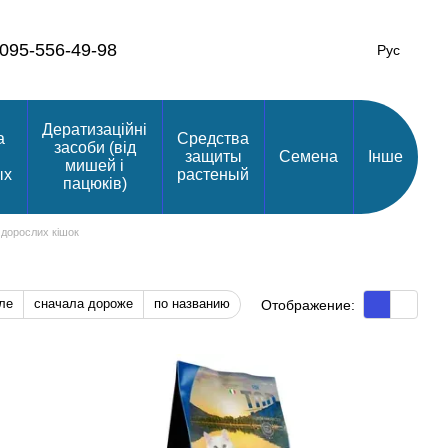
095-556-49-98
Рус
Дератизаційні
а
Средства
засоби (від
защиты
Семена
Інше
мишей і
ых
растеный
пацюків)
 дорослих кішок
ле
сначала дороже
по названию
Отображение: