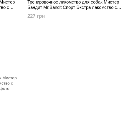
 Мистер
Тренировочное лакомство для собак Мистер
тво с
Бандит Mr.Bandit Спорт Экстра лакомство со
вкусом ягненка, 150 г
227 грн