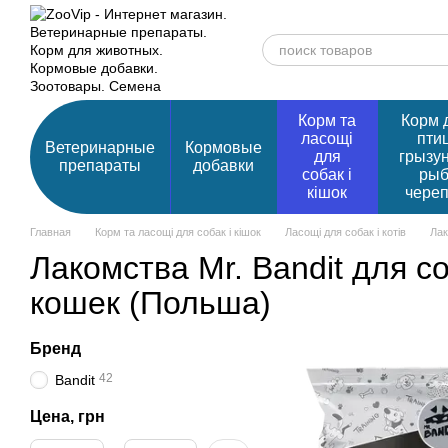
Перейти к основному контенту
Корм та
Корм 
ласощі
птиц
Ветеринарные
Кормовые
для
грызу
препараты
добавки
собак і
рыб
кішок
чере
Главная
Корм та ласощі для собак і кішок
Ласощі для собак і котів
Лак
Лакомства Mr. Bandit для с
кошек (Польша)
Бренд
42
Bandit
Цена, грн
От Цена, грн
До Цена, грн