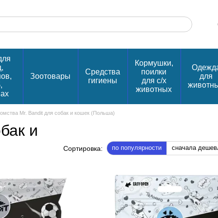
для
Кормушки,
,
Одежд
Средства
поилки
нов,
Зоотовары
для
гигиены
для с/х
,
животн
животных
пах
омства Mr. Bandit для собак и кошек (Польша)
обак и
по популярности
сначала дешев
Сортировка: