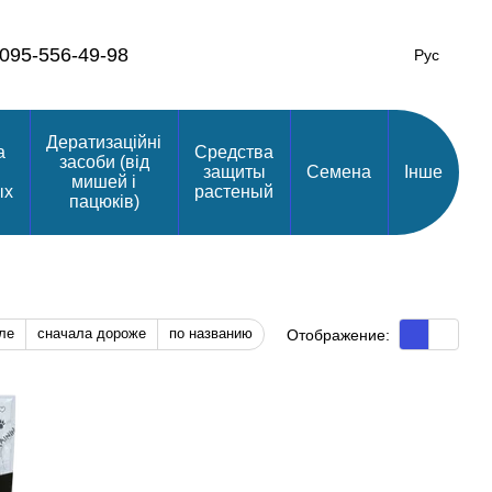
095-556-49-98
Рус
Дератизаційні
а
Средства
засоби (від
защиты
Семена
Інше
мишей і
ых
растеный
пацюків)
ле
сначала дороже
по названию
Отображение: