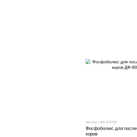
Артикул: ДФ-801026
Фосфоболюс для послео
коров