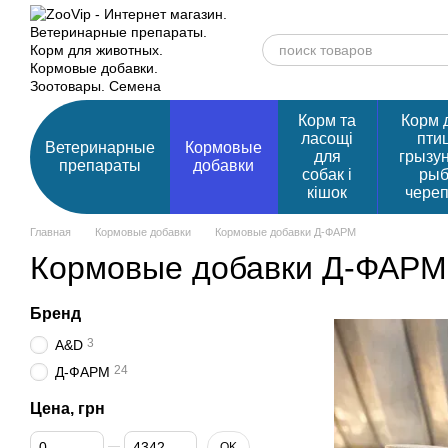
Перейти к основному контенту
Корм та
Корм 
ласощі
птиц
Ветеринарные
Кормовые
для
грызу
препараты
добавки
собак і
рыб
кішок
чере
Главная
Кормовые добавки
Кормовые добавки Д-ФАРМ
Кормовые добавки Д-ФАРМ
Бренд
3
A&D
24
Д-ФАРМ
Цена, грн
От Цена, грн
До Цена, грн
OK