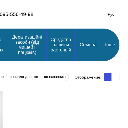
095-556-49-98
Рус
Дератизаційні
а
Средства
засоби (від
защиты
Семена
Інше
мишей і
ых
растеный
пацюків)
ле
сначала дороже
по названию
Отображение: