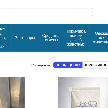
для
Кормушки,
,
Одежд
Средства
поилки
нов,
Зоотовары
для
гигиены
для с/х
,
животн
животных
пах
по популярности
сначала дешев
Сортировка: