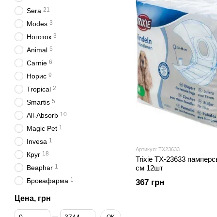
21
Sera
3
Modes
3
Ноготок
5
Animal
6
Carnie
9
Норис
2
Tropical
5
Smartis
10
All-Absorb
1
Magic Pet
1
Invesa
Артикул: TX23633
18
Круг
Trixie TX-23633 памперс
1
Beaphar
см 12шт
1
Бровафарма
367 грн
Цена, грн
От Цена, грн
До Цена, грн