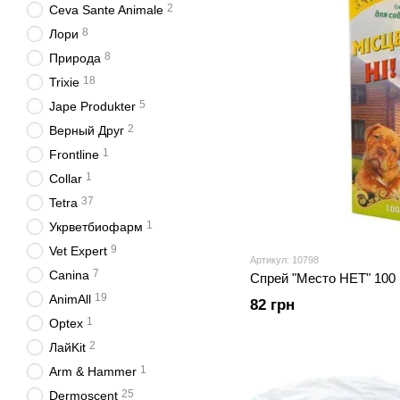
2
Ceva Sante Animale
8
Лори
8
Природа
18
Trixie
5
Jape Produkter
2
Верный Друг
1
Frontline
1
Collar
37
Tetra
1
Укрветбиофарм
9
Vet Expert
Артикул: 10798
7
Canina
Спрей "Место НЕТ" 100 
19
AnimAll
82 грн
1
Optex
2
ЛайKit
1
Arm & Hammer
25
Dermoscent