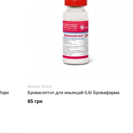
Артикул: 901115
Лори
Бровасептол для иньекций 6,6г Бровафарма
65 грн