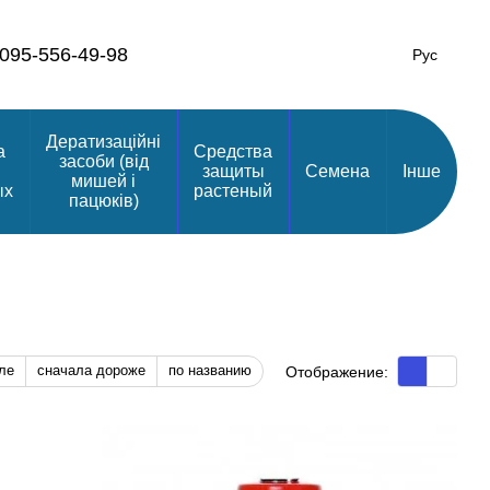
095-556-49-98
Рус
Дератизаційні
а
Средства
засоби (від
защиты
Семена
Інше
мишей і
ых
растеный
пацюків)
ле
сначала дороже
по названию
Отображение: