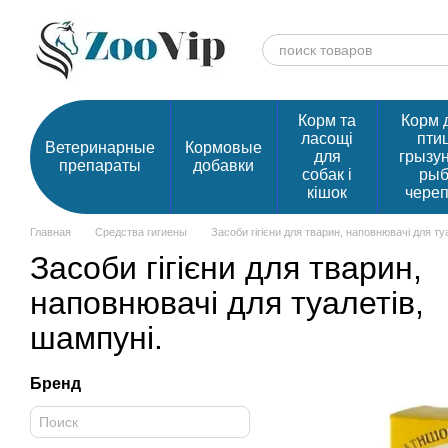
Перейти к основному контенту
Корм та
Корм 
ласощі
птиц
Ветеринарные
Кормовые
для
грызу
препараты
добавки
собак і
рыб
кішок
чере
Главная
Средства гигиены
Засоби гігієни для тварин, наповнювачі для ту
Засоби гігієни для тварин,
наповнювачі для туалетів,
шампуні.
Бренд