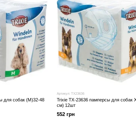
Артикул: TX23636
ы для собак (M)32-48
Trixie TX-23636 памперсы для собак X
см) 12шт
552 грн