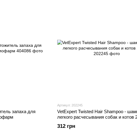
Артикул: 202245
итель запаха для
VetExpert Twisted Hair Shampoo - ша
иофарм
легкого расчесывания собак и котов 
312 грн