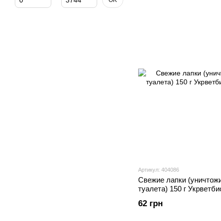
OK
Артикул: 404086
Свежие лапки (уничтож
туалета) 150 г Укрветб
62 грн