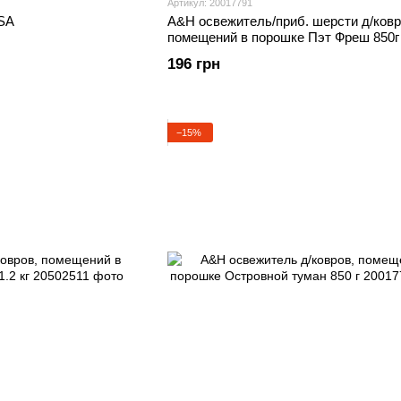
Артикул: 20017791
ESA
A&H освежитель/приб. шерсти д/ковр
помещений в порошке Пэт Фреш 850г
196 грн
−15%