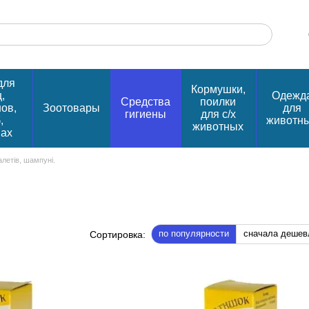
для
Кормушки,
,
Одежд
Средства
поилки
нов,
Зоотовары
для
гигиены
для с/х
,
животн
животных
пах
алетів, шампуні.
по популярности
сначала дешев
Сортировка: