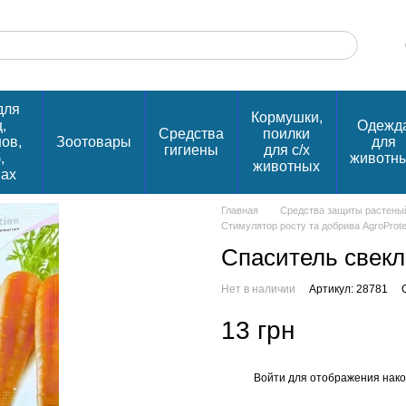
для
Кормушки,
,
Одежд
Средства
поилки
нов,
Зоотовары
для
гигиены
для с/х
,
животн
животных
пах
Главная
Средства защиты растены
Стимулятор росту та добрива AgroProte
Спаситель свекл
Нет в наличии
Артикул: 28781
13 грн
Войти
для отображения нако
%