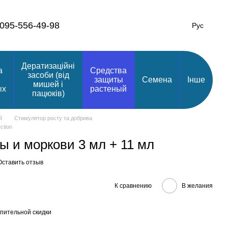
095-556-49-98
Рус
Дератизаційні
а
Средства
засоби (від
защиты
Семена
Інше
мишей і
ых
растеный
пацюків)
й
Стимулятор росту та добрива
ction
ы и моркови 3 мл + 11 мл
Оставить отзыв
К сравнению
В желания
пительной скидки