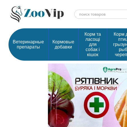
Перейти к основному контенту
Корм та
Корм 
ласощі
птиц
Ветеринарные
Кормовые
для
грызу
препараты
добавки
собак і
рыб
кішок
чере