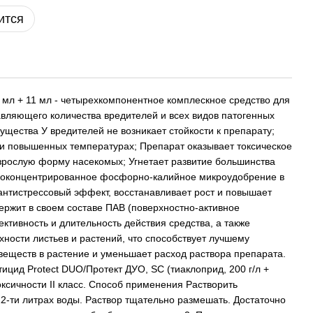
ится
 мл + 11 мл - четырехкомпонентное комплескное средство для
авляющего количества вредителей и всех видов патогенных
ущества У вредителей не возникает стойкости к препарату;
 повышенных температурах; Препарат оказывает токсическое
взрослую форму насекомых; Угнетает развитие большинства
коконцентрированное фосфорно-калийное микроудобрение в
антистрессовый эффект, восстанавливает рост и повышает
ержит в своем составе ПАВ (поверхностно-активное
ктивность и длительность действия средства, а также
ности листьев и растений, что способствует лучшему
еществ в растение и уменьшает расход раствора препарата.
цид Protect DUO/Протект ДУО, SC (тиаклоприд, 200 г/л +
токсичности II класс. Способ применения Растворить
12-ти литрах воды. Раствор тщательно размешать. Достаточно