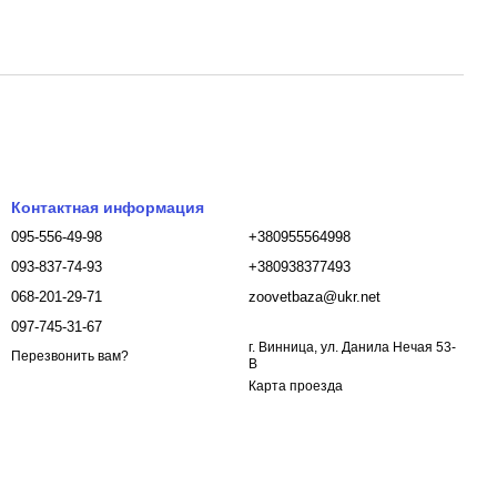
Контактная информация
095-556-49-98
+380955564998
093-837-74-93
+380938377493
068-201-29-71
zoovetbaza@ukr.net
097-745-31-67
г. Винница, ул. Данила Нечая 53-
Перезвонить вам?
В
Карта проезда