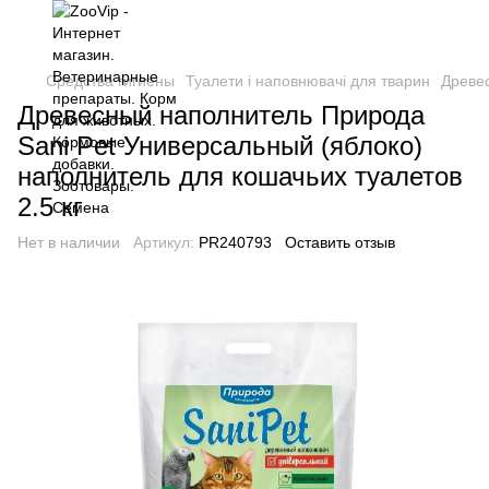
Средства гигиены
Туалети і наповнювачі для тварин
Древе
Древесный наполнитель Природа
Sani Pet Универсальный (яблоко)
наполнитель для кошачьих туалетов
2.5 кг
Нет в наличии
Артикул:
PR240793
Оставить отзыв