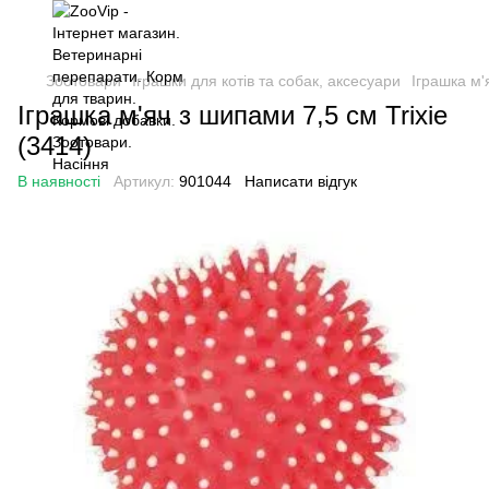
Зоотовари
Іграшки для котів та собак, аксесуари
Іграшка м'
Іграшка м'яч з шипами 7,5 см Trixie
(3414)
В наявності
Артикул:
901044
Написати відгук