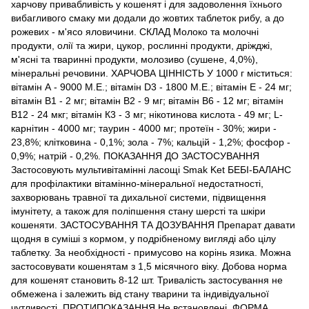
харчову привабливість у кошенят і для задоволення їхнього
вибагливого смаку ми додали до жовтих таблеток рибу, а до
рожевих - м'ясо яловичини. СКЛАД Молоко та молочні
продукти, олії та жири, цукор, рослинні продукти, дріжджі,
м'ясні та тваринні продукти, молозиво (сушене, 4,0%),
мінеральні речовини. ХАРЧОВА ЦІННІСТЬ У 1000 г міститься:
вітамін А - 9000 М.Е.; вітамін D3 - 1800 М.Е.; вітамін Е - 24 мг;
вітамін B1 - 2 мг; вітамін B2 - 9 мг; вітамін B6 - 12 мг; вітамін
B12 - 24 мкг; вітамін К3 - 3 мг; нікотинова кислота - 49 мг; L-
карнітин - 4000 мг; таурин - 4000 мг; протеїн - 30%; жири -
23,8%; клітковина - 0,1%; зола - 7%; кальцій - 1,2%; фосфор -
0,9%; натрій - 0,2%. ПОКАЗАННЯ ДО ЗАСТОСУВАННЯ
Застосовують мультивітамінні ласощі Smak Ket БЕБІ-БАЛАНС
для профілактики вітамінно-мінеральної недостатності,
захворювань травної та дихальної системи, підвищення
імунітету, а також для поліпшення стану шерсті та шкіри
кошеняти. ЗАСТОСУВАННЯ ТА ДОЗУВАННЯ Препарат давати
щодня в суміші з кормом, у подрібненому вигляді або цілу
таблетку. За необхідності - примусово на корінь язика. Можна
застосовувати кошенятам з 1,5 місячного віку. Добова норма
для кошенят становить 8-12 шт. Тривалість застосування не
обмежена і залежить від стану тварини та індивідуальної
чутливості. ПРОТИПОКАЗАННЯ Не встановлені. ФОРМА