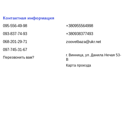
Контактная информация
095-556-49-98
+380955564998
093-837-74-93
+380938377493
068-201-29-71
zoovetbaza@ukr.net
097-745-31-67
г. Винница, ул. Данила Нечая 53-
Перезвонить вам?
В
Карта проезда