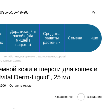
095-556-49-98
Рус
Дератизаційні
а
Средства
засоби (від
защиты
Семена
Інше
мишей і
ых
растеный
пацюків)
Антибіотики для орального застосування, кормові
я, кормові Canina
емной кожи и шерсти для кошек и
vital Derm-Liguid", 25 мл
2206
Оставить отзыв
К сравнению
В желания