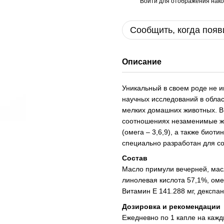
Войти
для отображения нако
%
Сообщить, когда появ
Описание
Уникальный в своем роде не 
научных исследований в обла
мелких домашних животных. В
соотношениях незаменимые жи
(омега – 3,6,9), а также биот
специально разработан для со
Состав
Масло примули вечерней, масл
линолевая кислота 57,1%, оме
Витамин Е 141.288 мг, декспан
Дозировка и рекомендации
Ежедневно по 1 капле на кажды