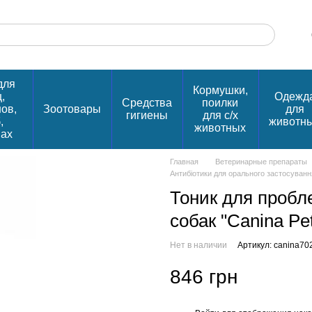
для
Кормушки,
,
Одежд
Средства
поилки
нов,
Зоотовары
для
гигиены
для с/х
,
животн
животных
пах
Главная
Ветеринарные препараты
Антибіотики для орального застосуванн
Тоник для пробл
собак "Canina Pet
Нет в наличии
Артикул: canina70
846 грн