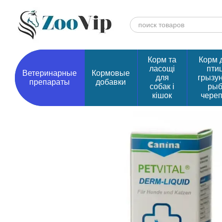
Перейти к основному контенту
Корм та
Корм 
ласощі
птиц
Ветеринарные
Кормовые
для
грызу
препараты
добавки
собак і
рыб
кішок
чере