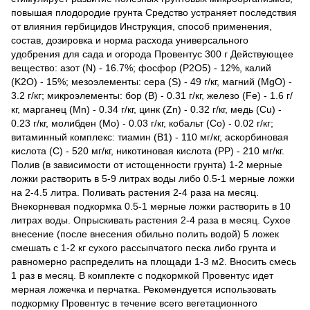
повышая плодородие грунта Средство устраняет последствия
от влияния гербицидов Инструкция, способ применения,
состав, дозировка и норма расхода универсального
удобрения для сада и огорода Провентус 300 г Действующее
вещество: азот (N) - 16.7%; фосфор (P2О5) - 12%, калий
(K2О) - 15%; мезоэлементы: сера (S) - 49 г/кг, магний (MgO) -
3.2 г/кг; микроэлементы: бор (В) - 0.31 г/кг, железо (Fe) - 1.6 г/
кг, марганец (Мn) - 0.34 г/кг, цинк (Zn) - 0.32 г/кг, медь (Cu) -
0.23 г/кг, молибден (Мо) - 0.03 г/кг, кобальт (Со) - 0.02 г/кг;
витаминный комплекс: тиамин (В1) - 110 мг/кг, аскорбиновая
кислота (С) - 520 мг/кг, никотиновая кислота (РР) - 210 мг/кг.
Полив (в зависимости от истощенности грунта) 1-2 мерные
ложки растворить в 5-9 литрах воды либо 0.5-1 мерные ложки
на 2-4.5 литра. Поливать растения 2-4 раза на месяц.
Внекорневая подкормка 0.5-1 мерные ложки растворить в 10
литрах воды. Опрыскивать растения 2-4 раза в месяц. Сухое
внесение (после внесения обильно полить водой) 5 ложек
смешать с 1-2 кг сухого рассыпчатого песка либо грунта и
равномерно распределить на площади 1-3 м2. Вносить смесь
1 раз в месяц. В комплекте с подкормкой Провентус идет
мерная ложечка и перчатка. Рекомендуется использовать
подкормку Провентус в течение всего вегетационного