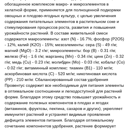
обогащенное комплексом макро- и микроэлементов в
хелатной форме, применяется для полноценной подкормки
овощных и плодово-ягодных культур, с целью увеличения
содержания питательных элементов в растительном соке и
стимулирования процессов роста, развития и повышения
урожайности растений. В составе живительной смеси
содержатся макроэлементы: азот (N) - 16.7%; фосфор (P2О5)
- 12%, калий (K2О) - 15%; мезоэлементы: сера (S) - 49 г/кг,
магний (MgO) - 3.2 г/кг; микроэлементы: бор (В) - 0.31 г/кг,
железо (Fe) - 1.6 г/кг, марганец (Мn) - 0.34 г/кг, цинк (Zn) - 0.32
г/кг, медь (Cu) - 0.23 г/кг, молибден (Мо) - 0.03 г/кг, кобальт (Со)
- 0.02 г/кг; витаминный комплекс: тиамин (В1) - 110 мг/кг,
аскорбиновая кислота (С) - 520 мг/кг, никотиновая кислота
(РР) - 210 мг/кг. Сбалансированный состав удобрения
Провентус содержит все необходимые для питания элементы
в оптимальном соотношении и легкодоступной для растений
форме. Благодаря этому средство повышает урожайность и
содержание полезных компонентов в плодах и ягодах
(витаминов, фруктозы, пектина, сахаров и других), укрепляет
иммунитет растений и устраняет видимые проявления
дефицита элементов питания. Благодаря оптимальному
сочетанию компонентов удобрения, растение формирует