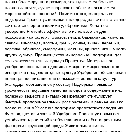
плоды более крупного размера, закладывается больше
плодовых почек, лучше вызревают побеги и повышается
морозостойкость растений. Помимо этого, минеральная
подкормка Провентус повышает плодородие почвы и отлично
сочетается с органическими удобрениями. Хелатное
удобрение Proventus эффективно используется для
подкормки картофеля, томатов, перца, баклажанов, капусты,
свеклы, винограда, яблони, груши, сливы, вишни, черешни,
персика, абрикоса, смородины, малины, крыжовника и многих
других культур. Преимущества минеральной подкормки для
сельскохозяйственных культур Провентус Минеральное
удобрение восполняет дефицит макро- и микроэлементов
овощных и плодово-ягодных культур Удобрение обеспечивает
полноценное питание для сельскохозяйственных культур,
благодаря обогащенному составу Подкормка повышает
урожайность, вкусовые качества плодов и содержание в них
полезных веществ и витаминов Препарат стимулирует
быстрый пропорциональный рост растений и раннее начало
плодоношения Хелатная подкормка препятствует опаданию
бутонов, цветов и завязей Удобрение Провентус повышает
устойчивость растений к заболеваниям и неблагоприятным
факторам окружающей среды Живительная смесь
стимулирует развитие полезных грунтовых микроорганизмов,