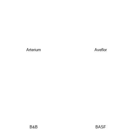
Arterium
Aveflor
B&B
BASF