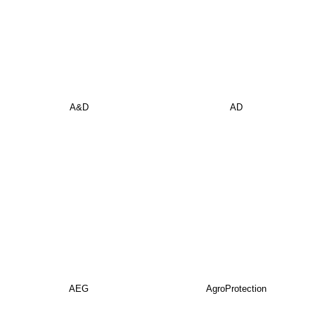
A&D
AD
AEG
AgroProtection