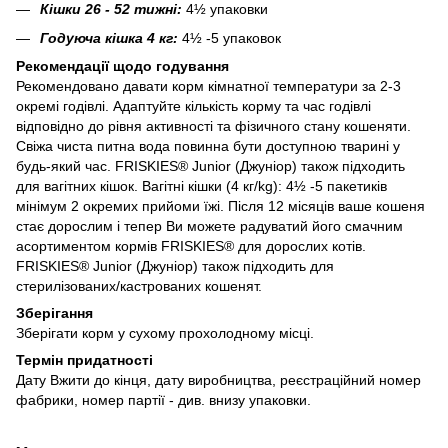
Кішки 26 - 52 тижні:
4½ упаковки
Годуюча кішка 4 кг:
4½ -5 упаковок
Рекомендації щодо годування
Рекомендовано давати корм кімнатної температури за 2-3
окремі годівлі. Адаптуйте кількість корму та час годівлі
відповідно до рівня активності та фізичного стану кошеняти.
Свіжа чиста питна вода повинна бути доступною тварині у
будь-який час. FRISKIES® Junior (Джуніор) також підходить
для вагітних кішок. Вагітні кішки (4 кг/kg): 4½ -5 пакетиків
мінімум 2 окремих прийоми їжі. Після 12 місяців ваше кошеня
стає дорослим і тепер Ви можете радуватий його смачним
асортиментом кормів FRISKIES® для дорослих котів.
FRISKIES® Junior (Джуніор) також підходить для
стерилізованих/кастрованих кошенят.
Зберігання
Зберігати корм у сухому прохолодному місці.
Термін придатності
Дату Вжити до кінця, дату виробництва, реєстраційний номер
фабрики, номер партії - див. внизу упаковки.