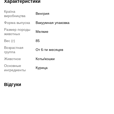
Характеристики
Країна
Венгрия
виробництва
Форма выпуска
Вакуумная упаковка
Размер породы
Мелкие
животных
Вес (г)
85
Возрастная
От 6-ти месяцев
группа
Животное
Коты/кошки
Основные
Курица
ингредиенты
Відгуки