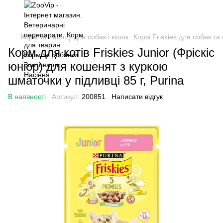
Корм та ласощі для собак і кішок
Корм Friskies для собак та 
Корм для котів Friskies Junior (Фріскіс
юніор) для кошенят з куркою
шматочки у підливці 85 г, Purina
В наявності
Артикул:
200851
Написати відгук