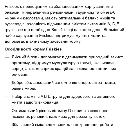
Friskies є повноцінним та збалансованим харчуванням з
білками, мінеральними речовинами, таурином та омега-6
жирними кислотами, мають оптимальний баланс жирів та
вуглеводів, володіють підвищеним вмістом витаминів А, D,Е
груп - все що необхідно Вашій кішці на кожен день. Вітамінний
набір харчування Friskies підтримує імунітет кішки та
допомагає в активному засвоєнні корму.
Особливості корму Friskies
Якісний білок - допомагає підтримувати природний захист
організму, підтримує мускулатуру в тонусі, включаючи
серце, а також сприяє кращій засвоюваності поживних
речовин.
Добре збалансований залежно від енерговитрат кішки,
рівень жирів.
Набір вітамінів A B E групи для здорового та активного
життя вашого вихованця.
Оптимальний рівень вітаміну D сприяє засвоєнню
поживних речовин, важливих для розвитку кісток.
Збільшений вміст клітковини для покращення роботи