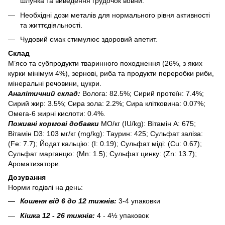
шлунка та виведення грудочок вовни.
Необхідні дози металів для нормального рівня активності
та життєдіяльності.
Чудовий смак стимулює здоровий апетит.
Склад
М’ясо та субпродукти тваринного походження (26%, з яких
курки мінімум 4%), зернові, риба та продукти переробки риби,
мінеральні речовини, цукри.
Аналітичний склад:
Волога: 82.5%; Сирий протеїн: 7.4%;
Сирий жир: 3.5%; Сира зола: 2.2%; Сира клітковина: 0.07%;
Омега-6 жирні кислоти: 0.4%.
Поживні кормові добавки
МО/кг (IU/kg): Вітамін А: 675;
Вітамін D3: 103 мг/кг (mg/kg): Таурин: 425; Сульфат заліза:
(Fe: 7.7); Йодат кальцію: (I: 0.19); Сульфат міді: (Cu: 0.67);
Сульфат марганцю: (Mn: 1.5); Сульфат цинку: (Zn: 13.7);
Aроматизатори.
Дозування
Норми годівлі на день:
Кошеня від 6 до 12 тижнів:
3-4 упаковки
Кішка 12 - 26 тижнів:
4 - 4½ упаковок