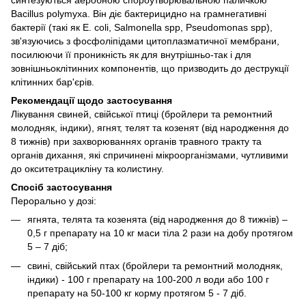
Bacillus polymyxa. Він діє бактерицидно на грамнегативні
бактерії (такі як E. coli, Salmonella spp, Pseudomonas spp),
зв'язуючись з фосфоліпідами цитоплазматичної мембрани,
посилюючи її проникність як для внутрішньо-так і для
зовнішньоклітинних компонентів, що призводить до деструкції
клітинних бар'єрів.
Рекомендації щодо застосування
Лікування свиней, свійської птиці (бройлери та ремонтний
молодняк, індики), ягнят, телят та козенят (від народження до
8 тижнів) при захворюваннях органів травного тракту та
органів дихання, які спричинені мікроорганізмами, чутливими
до окситетрацикліну та колистину.
Спосіб застосування
Перорально у дозі:
ягнята, телята та козенята (від народження до 8 тижнів) –
0,5 г препарату на 10 кг маси тіла 2 рази на добу протягом
5 – 7 діб;
свині, свійський птах (бройлери та ремонтний молодняк,
індики) - 100 г препарату на 100-200 л води або 100 г
препарату на 50-100 кг корму протягом 5 - 7 діб.