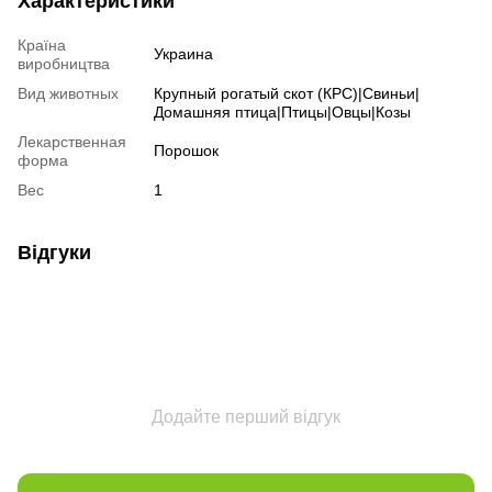
Характеристики
Країна
Украина
виробництва
Вид животных
Крупный рогатый скот (КРС)|Свиньи|
Домашняя птица|Птицы|Овцы|Козы
Лекарственная
Порошок
форма
Вес
1
Відгуки
Додайте перший відгук