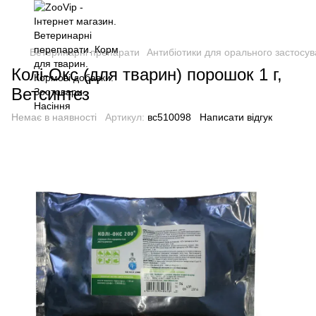
Ветеринарні препарати
Антибіотики для орального застосув
Колі-Окс (для тварин) порошок 1 г,
Ветсинтез
Немає в наявності
Артикул:
вс510098
Написати відгук