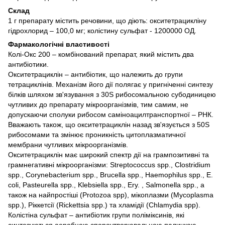
Склад
1 г препарату містить речовини, що діють: окситетрацикліну
гідрохлорид – 100,0 мг; колістину сульфат - 1200000 ОД.
Фармакологічні властивості
Колі-Окс 200 – комбінований препарат, який містить два
антибіотики.
Окситетрациклін – антибіотик, що належить до групи
тетрациклінів. Механізм його дії полягає у пригніченні синтезу
білків шляхом зв'язування з 30S рибосомальною субодиницею
чутливих до препарату мікроорганізмів, тим самим, не
допускаючи сполуки рибосом саміноацилтранспортної – РНК.
Вважають також, що окситетрациклін назад зв'язується з 50S
рибосомами та змінює проникність цитоплазматичної
мембрани чутливих мікроорганізмів.
Окситетрациклін має широкий спектр дії на грампозитивні та
грамнегативні мікроорганізми: Streptococcus spp., Clostridium
spp., Corynebacterium spp., Brucella spp., Haemophilus spp., E.
coli, Pasteurella spp., Klebsiella spp., Ery. , Salmonella spp., а
також на найпростіші (Protozoa spp), мікоплазми (Mycoplasma
spp.), Ріккетсії (Rickettsia spp.) та хламідії (Chlamydia spp).
Колістіна сульфат – антибіотик групи поліміксинів, які
синтезуються аеробною спороутворювальною паличкою