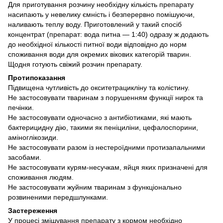
Для приготування розчину необхідну кількість препарату
насипають у невелику ємність і безперервно помішуючи,
наливають теплу воду. Приготовлений у такий спосіб
концентрат (препарат: вода питна — 1:40) одразу ж додають
до необхідної кількості питної води відповідно до норм
споживання води для окремих вікових категорій тварин.
Щодня готують свіжий розчин препарату.
Протипоказання
Підвищена чутливість до окситетрацикліну та колістину.
Не застосовувати тваринам з порушенням функції нирок та
печінки.
Не застосовувати одночасно з антибіотиками, які мають
бактерицидну дію, такими як пеніциліни, цефалоспорини,
аміноглікозиди.
Не застосовувати разом із нестероїдними протизапальними
засобами.
Не застосовувати курям-несучкам, яйця яких призначені для
споживання людям.
Не застосовувати жуйним тваринам з функціонально
розвиненими передшлунками.
Застереження
У процесі змішування препарату з кормом необхідно