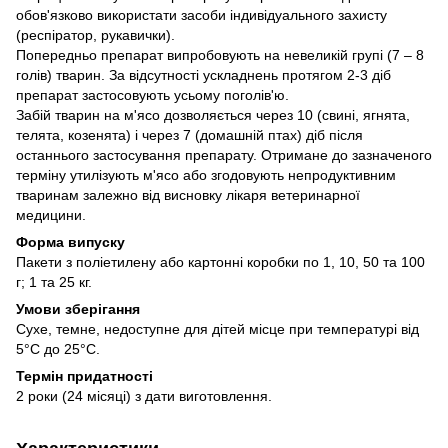
обов'язково використати засоби індивідуального захисту
(респіратор, рукавички).
Попередньо препарат випробовують на невеликій групі (7 – 8
голів) тварин. За відсутності ускладнень протягом 2-3 діб
препарат застосовують усьому поголів'ю.
Забій тварин на м'ясо дозволяється через 10 (свині, ягнята,
телята, козенята) і через 7 (домашній птах) діб після
останнього застосування препарату. Отримане до зазначеного
терміну утилізують м'ясо або згодовують непродуктивним
тваринам залежно від висновку лікаря ветеринарної
медицини.
Форма випуску
Пакети з поліетилену або картонні коробки по 1, 10, 50 та 100
г; 1 та 25 кг.
Умови зберігання
Сухе, темне, недоступне для дітей місце при температурі від
5°С до 25°С.
Термін придатності
2 роки (24 місяці) з дати виготовлення.